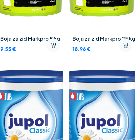
Boja za zid Markpro 8 kg
Boja za zid Markpro 25 kg
9.55
€
18.96
€