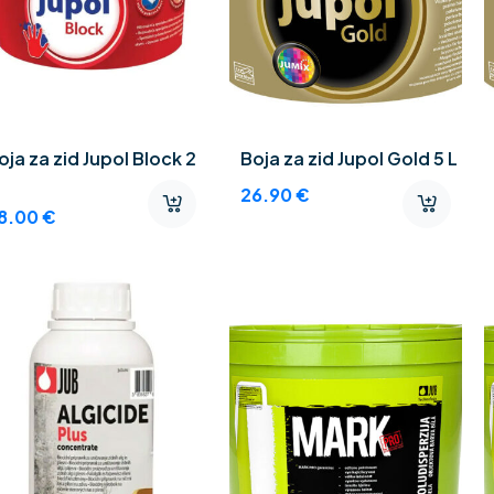
oja za zid Jupol Block 2
Boja za zid Jupol Gold 5 L
26.90
€
8.00
€