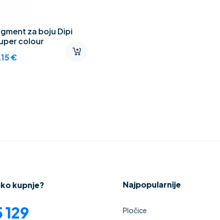
igment za boju Dipi
uper colour
.15
€
Najpopularnije
oko kupnje?
 129
Pločice