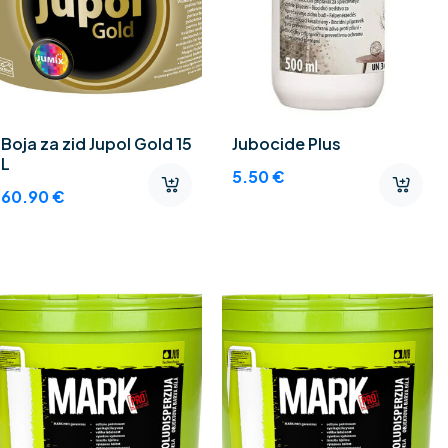
Boja za zid Jupol Gold 15
Jubocide Plus
L
5.50
€
60.90
€