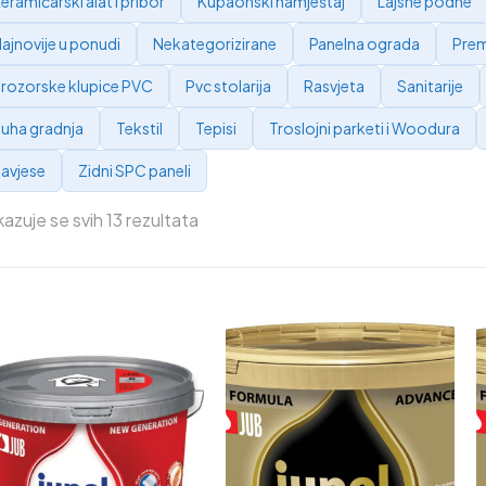
eramičarski alat i pribor
Kupaonski namještaj
Lajsne podne
ajnovije u ponudi
Nekategorizirane
Panelna ograda
Prem
rozorske klupice PVC
Pvc stolarija
Rasvjeta
Sanitarije
uha gradnja
Tekstil
Tepisi
Troslojni parketi i Woodura
avjese
Zidni SPC paneli
kazuje se svih 13 rezultata