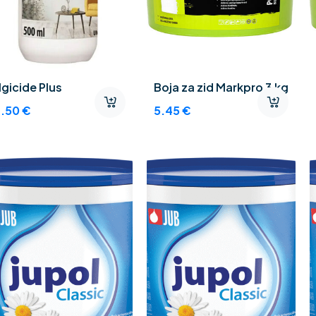
lgicide Plus
Boja za zid Markpro 3 kg
1.50
€
5.45
€