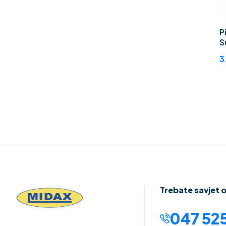
P
S
3
Trebate savjet 
047 525