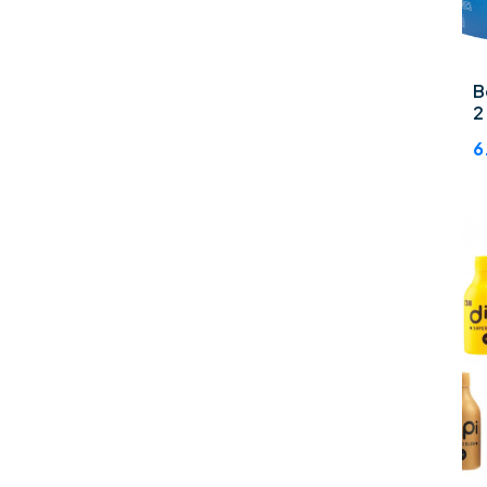
B
2
6