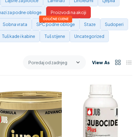
Lajsne za pločice
Laminati
Linoleumi
Ljepila
azi za podne obloge
Proizvodi na akciji
Sobna vrata
SPC podne obloge
Staze
Sudoperi
Tuš kade i kabine
Tuš stijene
Uncategorized
View As