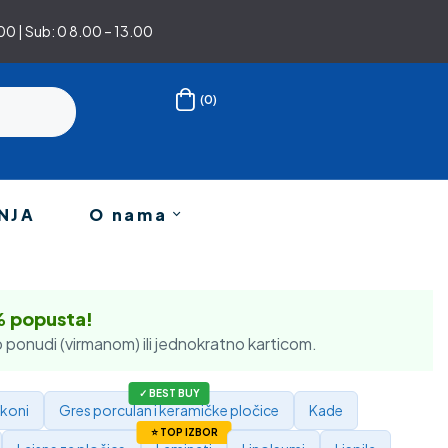
0 | Sub: 0 8.00 – 13.00
(0)
NJA
O nama
% popusta!
 ponudi (virmanom) ili jednokratno karticom.
ikoni
Gres porculan i keramičke pločice
Kade