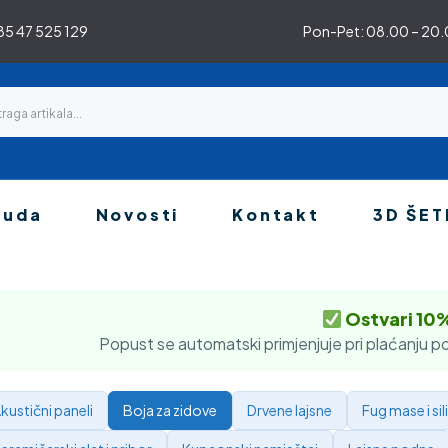
5 47 525 129
Pon-Pet: 08.00 – 20.0
nuda
Novosti
Kontakt
3D ŠET
Ostvari 10
Popust se automatski primjenjuje pri plaćanju po
kustični paneli
Boja za zidove
Drvene lajsne
Fug mase i sil