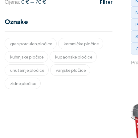
K
Cijena:
0 €
—
70 €
Filter
N
Oznake
P
S
gres porculan pločice
keramičke pločice
Z
kuhinjske pločice
kupaonske pločice
Pri
unutarnje pločice
vanjske pločice
zidne pločice