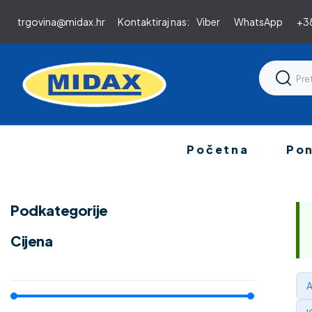
trgovina@midax.hr
Kontaktiraj nas:
Viber
WhatsApp
+38
Početna
Po
Podkategorije
Cijena
A