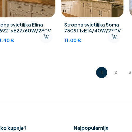
idna svjetiljka Elina
Stropna svjetiljka Soma
692 1xE27/60W/230V
73091 1xE14/40W/230V
4.40
€
11.00
€
1
2
3
Najpopularnije
oko kupnje?