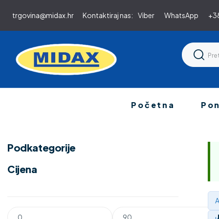
trgovina@midax.hr
Kontaktiraj nas:
Viber
WhatsApp
+38
Početna
Po
Podkategorije
Cijena
A