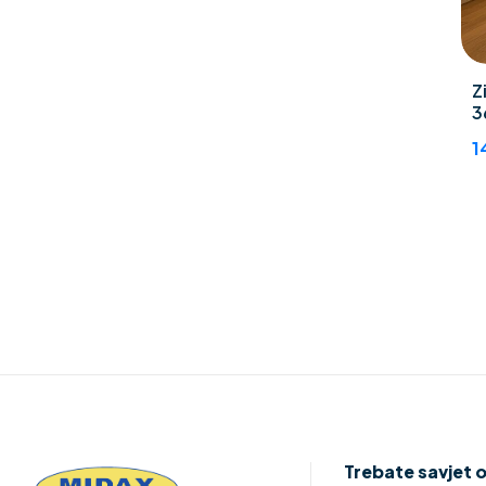
Z
3
1
Trebate savjet 