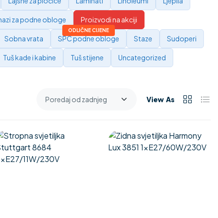
Lajsne za pločice
Laminati
Linoleumi
Ljepila
azi za podne obloge
Proizvodi na akciji
Sobna vrata
SPC podne obloge
Staze
Sudoperi
Tuš kade i kabine
Tuš stijene
Uncategorized
View As