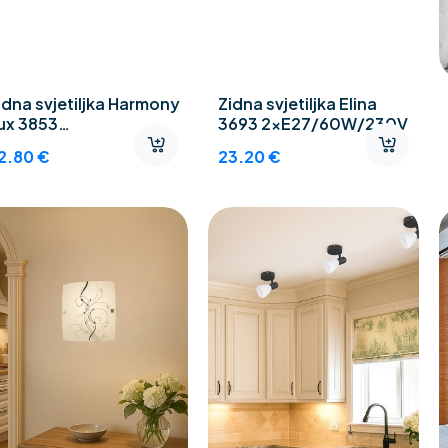
idna svjetiljka Harmony
Zidna svjetiljka Elina
ux 3853
3693 2xE27/60W/230V
xE27/60W/230V
2.80
€
23.20
€