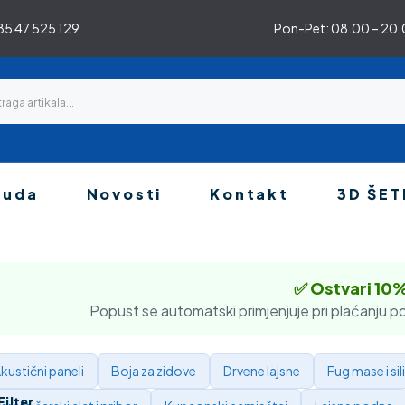
5 47 525 129
Pon-Pet: 08.00 – 20.0
nuda
Novosti
Kontakt
3D ŠET
✅ Ostvari 10
Popust se automatski primjenjuje pri plaćanju po
kustični paneli
Boja za zidove
Drvene lajsne
Fug mase i sil
Filter