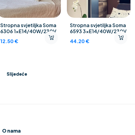
Stropna svjetiljka Soma
Stropna svjetiljka Soma
6306 1xE14/40W/230V
6593 3xE14/40W/230V
12.50
€
44.20
€
Slijedeće
O nama