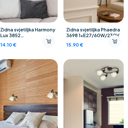
Zidna svjetiljka Harmony
Zidna svjetiljka Phaedra
Lux 3852
3698 1xE27/60W/230V
1xE27/60W/230V
14.10
€
15.90
€