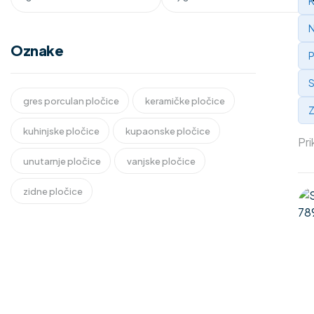
K
N
Oznake
P
S
gres porculan pločice
keramičke pločice
Z
kuhinjske pločice
kupaonske pločice
Pri
unutarnje pločice
vanjske pločice
zidne pločice