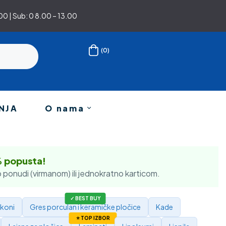
0 | Sub: 0 8.00 – 13.00
(0)
NJA
O nama
% popusta!
 ponudi (virmanom) ili jednokratno karticom.
ikoni
Gres porculan i keramičke pločice
Kade