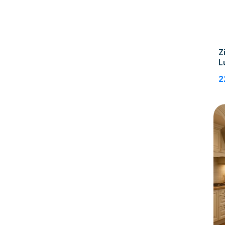
Z
L
2
2