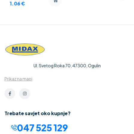
1.06
€
Ul. Svetog Roka 70, 47300, Ogulin
Prikaz na mapi
Trebate savjet oko kupnje?
047 525 129