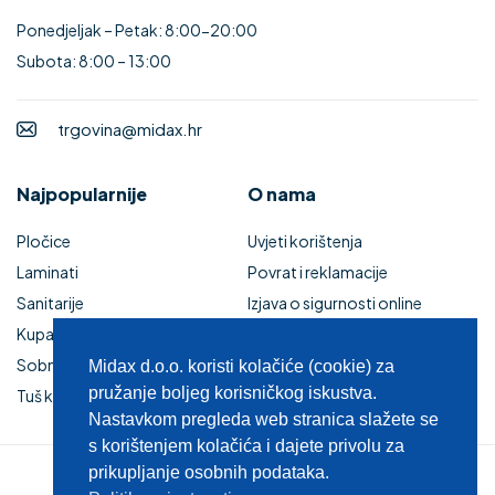
Ponedjeljak – Petak: 8:00-20:00
Subota: 8:00 – 13:00
trgovina@midax.hr
Najpopularnije
O nama
Pločice
Uvjeti korištenja
Laminati
Povrat i reklamacije
Sanitarije
Izjava o sigurnosti online
Kupaonski namještaj
plaćanja
Sobna vrata
Kupaonski namještaj
Midax d.o.o. koristi kolačiće (cookie) za
pružanje boljeg korisničkog iskustva.
Tuš kabine i kade
Zaštita privatnosti
Nastavkom pregleda web stranica slažete se
s korištenjem kolačića i dajete privolu za
prikupljanje osobnih podataka.
© 2025 MIDAX d.o.o.