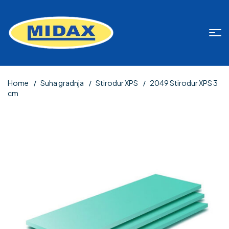
Home
Suha gradnja
Stirodur XPS
2049 Stirodur XPS 3
cm