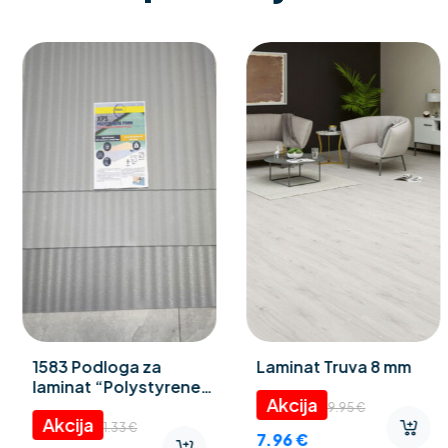
1583 Podloga za
Laminat Truva 8 mm
laminat “Polystyrene
foam” 3 mm
9.95
€
1.33
€
7.96
€