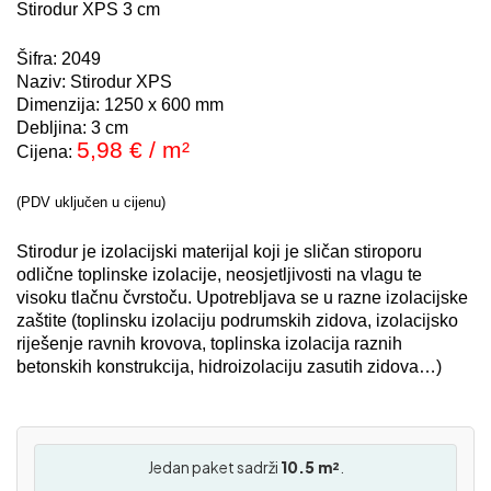
Stirodur XPS 3 cm
Šifra: 2049
Naziv: Stirodur XPS
Dimenzija: 1250 x 600 mm
Debljina: 3 cm
5,98 € / m²
Cijena:
(PDV uključen u cijenu)
Stirodur je izolacijski materijal koji je sličan stiroporu
odlične toplinske izolacije, neosjetljivosti na vlagu te
visoku tlačnu čvrstoču. Upotrebljava se u razne izolacijske
zaštite (toplinsku izolaciju podrumskih zidova, izolacijsko
riješenje ravnih krovova, toplinska izolacija raznih
betonskih konstrukcija, hidroizolaciju zasutih zidova…)
Jedan paket sadrži
10.5 m²
.