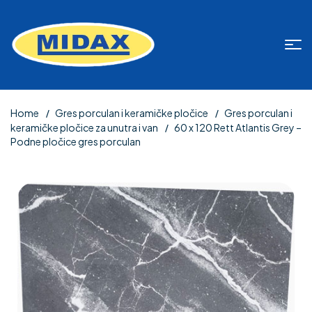
Home
Gres porculan i keramičke pločice
Gres porculan i
keramičke pločice za unutra i van
60 x 120 Rett Atlantis Grey –
Podne pločice gres porculan