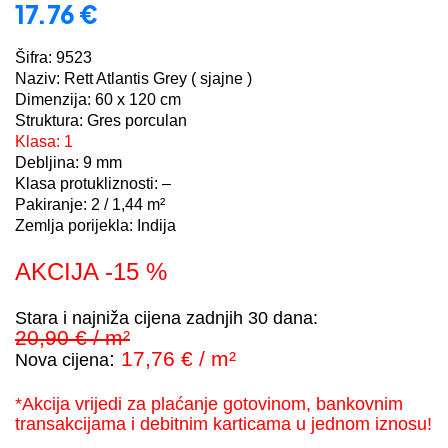
17.76
€
Šifra: 9523
Naziv: Rett Atlantis Grey ( sjajne )
Dimenzija: 60 x 120 cm
Struktura: Gres porculan
Klasa: 1
Debljina: 9 mm
Klasa protukliznosti: –
Pakiranje:
2 / 1,44
m²
Zemlja porijekla: Indija
AKCIJA -15 %
Stara i najniža cijena zadnjih 30 dana:
20,90
€ / m²
:
17,76 € / m²
Nov
a cijena
*Akcija vrijedi za plaćanje gotovinom, bankovnim
transakcijama i debitnim karticama u jednom iznosu!