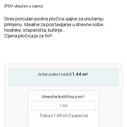
(PDV uključen u cijenu)
Gres porculan podne pločice sjajne za unutarnju
primjenu. Idealne za postavljanje u dnevne sobe,
hodnike, stepeništa, kuhinje…
Cijena pločica je za 1m².
Jedan paket sadrži
1.44 m²
.
Unesite količinu u m²:
Treba ti 1,44 m² (1 paket/a)