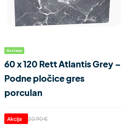
Na stanju
60 x 120 Rett Atlantis Grey –
Podne pločice gres
porculan
20.90
€