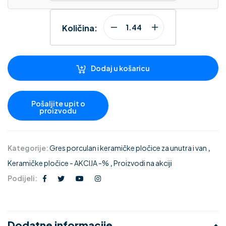
Količina:
Dodaj u košaricu
Kategorije:
Gres porculan i keramičke pločice za unutra i van
,
Keramičke pločice - AKCIJA -%
,
Proizvodi na akciji
Podijeli:
Dodatne informacije