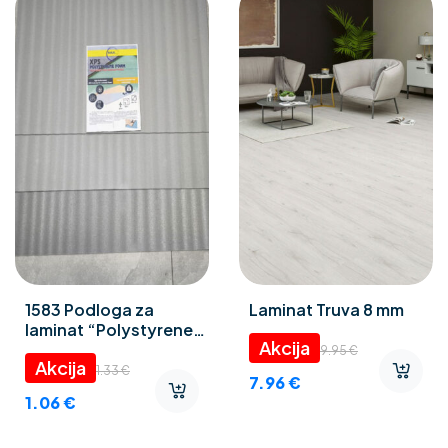
1583 Podloga za
Laminat Truva 8 mm
laminat “Polystyrene
foam” 3 mm
9.95
€
1.33
€
7.96
€
1.06
€