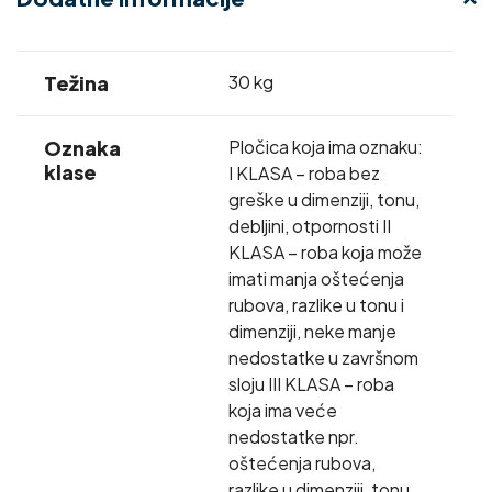
Težina
30 kg
Oznaka
Pločica koja ima oznaku:
klase
I KLASA – roba bez
greške u dimenziji, tonu,
debljini, otpornosti II
KLASA – roba koja može
imati manja oštećenja
rubova, razlike u tonu i
dimenziji, neke manje
nedostatke u završnom
sloju III KLASA – roba
koja ima veće
nedostatke npr.
oštećenja rubova,
razlike u dimenziji, tonu,