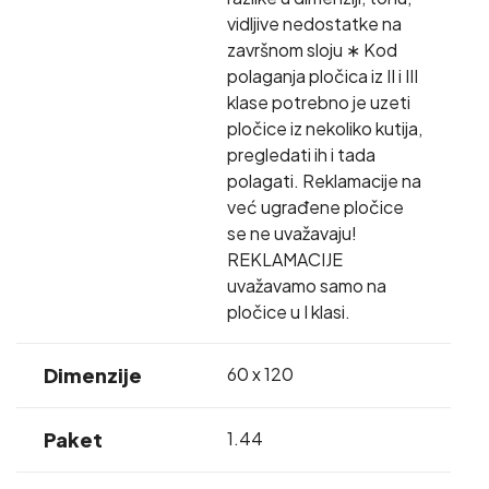
vidljive nedostatke na
završnom sloju ∗ Kod
polaganja pločica iz II i III
klase potrebno je uzeti
pločice iz nekoliko kutija,
pregledati ih i tada
polagati. Reklamacije na
već ugrađene pločice
se ne uvažavaju!
REKLAMACIJE
uvažavamo samo na
pločice u I klasi.
Dimenzije
60 x 120
Paket
1.44