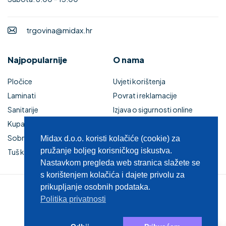
trgovina@midax.hr
Najpopularnije
O nama
Pločice
Uvjeti korištenja
Laminati
Povrat i reklamacije
Sanitarije
Izjava o sigurnosti online
Kupaonski namještaj
plaćanja
Sobna vrata
Kupaonski namještaj
Midax d.o.o. koristi kolačiće (cookie) za
pružanje boljeg korisničkog iskustva.
Tuš kabine i kade
Zaštita privatnosti
Nastavkom pregleda web stranica slažete se
s korištenjem kolačića i dajete privolu za
prikupljanje osobnih podataka.
© 2025 MIDAX d.o.o.
Politika privatnosti
0