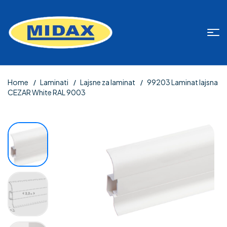
Home
Laminati
Lajsne za laminat
99203 Laminat lajsna
CEZAR White RAL 9003