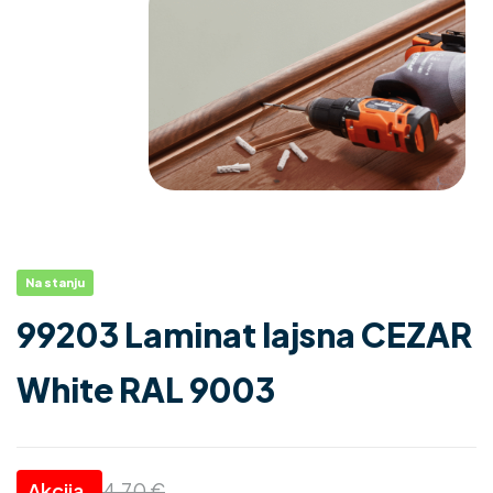
Na stanju
99203 Laminat lajsna CEZAR
White RAL 9003
4.70
€