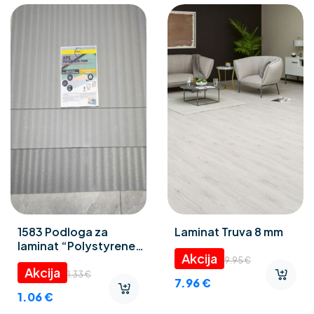
1583 Podloga za
Laminat Truva 8 mm
laminat “Polystyrene
foam” 3 mm
9.95
€
1.33
€
7.96
€
1.06
€