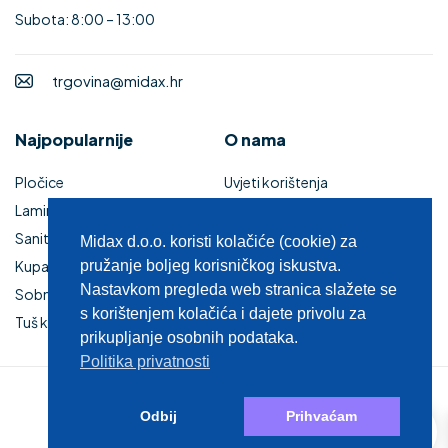
Subota: 8:00 – 13:00
trgovina@midax.hr
Najpopularnije
O nama
Pločice
Uvjeti korištenja
Laminati
Povrat i reklamacije
Sanitarije
Izjava o sigurnosti online
Midax d.o.o. koristi kolačiće (cookie) za
Kupaonski namještaj
pružanje boljeg korisničkog iskustva.
plaćanja
Nastavkom pregleda web stranica slažete se
Sobna vrata
Kupaonski namještaj
s korištenjem kolačića i dajete privolu za
Tuš kabine i kade
Zaštita privatnosti
prikupljanje osobnih podataka.
Politika privatnosti
© 2025 MIDAX d.o.o.
0
Odbij
Prihvaćam