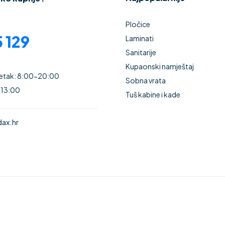
Pločice
 129
Laminati
Sanitarije
Kupaonski namještaj
Petak: 8:00-20:00
Sobna vrata
 13:00
Tuš kabine i kade
ax.hr