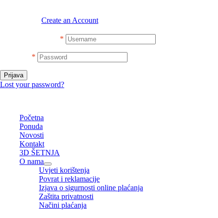
Sign in
Create an Account
Username or email
*
Password
*
Prijava
Lost your password?
Glavni
Početna
Ponuda
Novosti
Kontakt
3D ŠETNJA
O nama
Uvjeti korištenja
Povrat i reklamacije
Izjava o sigurnosti online plaćanja
Zaštita privatnosti
Načini plaćanja