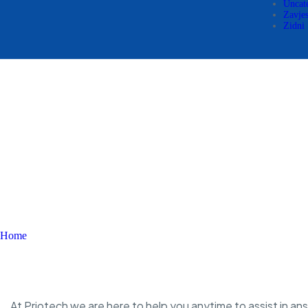
Uncat
Zavje
Zidni
Contact us 02
Home
Contact us 02
Get in touch with us
At Priotech we are here to help you anytime to assist in a