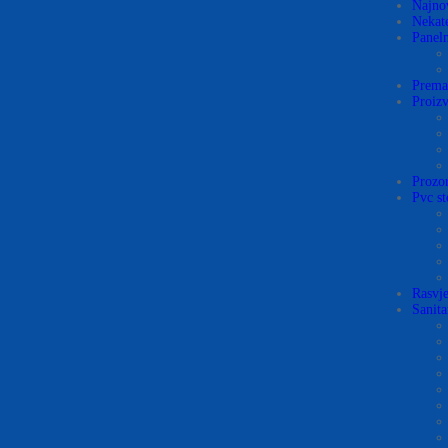
Najno
Nekate
Panel
Prema
Proizv
Prozo
Pvc st
Rasvje
Sanita