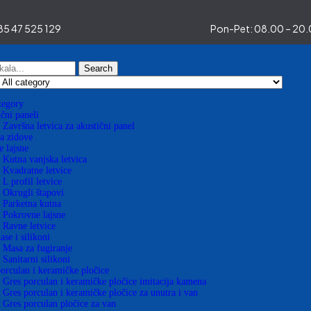
5 47 525 129
Pon-Pet: 08.00 – 20.0
Search
tegory
čni paneli
Završna letvica za akustični panel
a zidove
 lajsne
Kutna vanjska letvica
Kvadratne letvice
L profil letvice
Okrugli štapovi
Parketna kutna
Pokrovne lajsne
Ravne letvice
se i silikoni
Masa za fugiranje
Sanitarni silikoni
orculan i keramičke pločice
Gres porculan i keramičke pločice imitacija kamena
Gres porculan i keramičke pločice za unutra i van
Gres porculan pločice za van