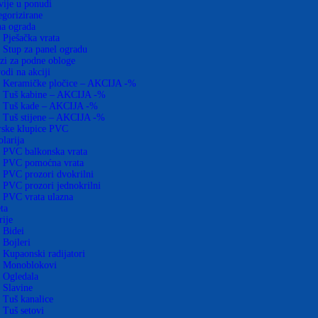
vije u ponudi
gorizirane
na ograda
Pješačka vrata
Stup za panel ogradu
zi za podne obloge
odi na akciji
Keramičke pločice – AKCIJA -%
Tuš kabine – AKCIJA -%
Tuš kade – AKCIJA -%
Tuš stijene – AKCIJA -%
rske klupice PVC
olarija
PVC balkonska vrata
PVC pomoćna vrata
PVC prozori dvokrilni
PVC prozori jednokrilni
PVC vrata ulazna
ta
rije
Bidei
Bojleri
Kupaonski radijatori
Monoblokovi
Ogledala
Slavine
Tuš kanalice
Tuš setovi