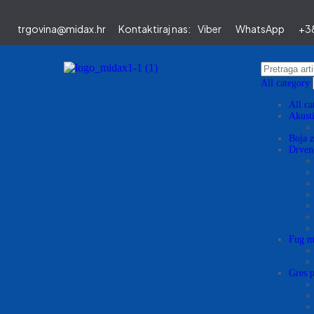
trgovina@midax.hr
Kontaktiraj nas:
Viber
WhatsApp
+38
All category
All ca
Akusti
Boja z
Drvene
Fug ma
Gres p