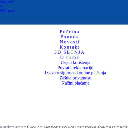
egorized
se
 SPC paneli
Početna
Ponuda
Novosti
Kontakt
3D ŠETNJA
O nama
Uvjeti korištenja
Povrat i reklamacije
Izjava o sigurnosti online plaćanja
Zaštita privatnosti
Načini plaćanja
nswering any of your questions so you can make the best decis