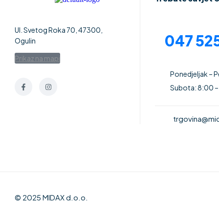
Ul. Svetog Roka 70, 47300,
047 525
Ogulin
Prikaz na mapi
Ponedjeljak – 
Subota: 8:00 –
trgovina@mid
© 2025 MIDAX d.o.o.