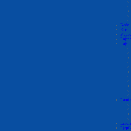
Kade
Kerami
Kupao
Lajsn
Lajsne
Lamin
Linol
Ljepil