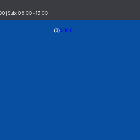
0 | Sub: 0 8.00 – 13.00
(0)
0.00
€