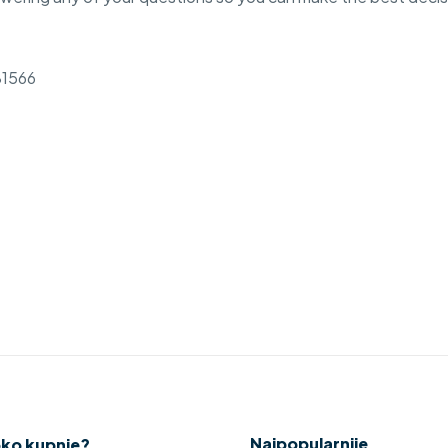
81566
Send A Message
Najpopularnije
oko kupnje?