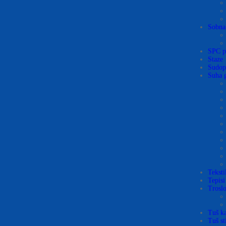
Sobna
SPC p
Staze
Sudop
Suha 
Teksti
Tepisi
Troslo
Tuš ka
Tuš st