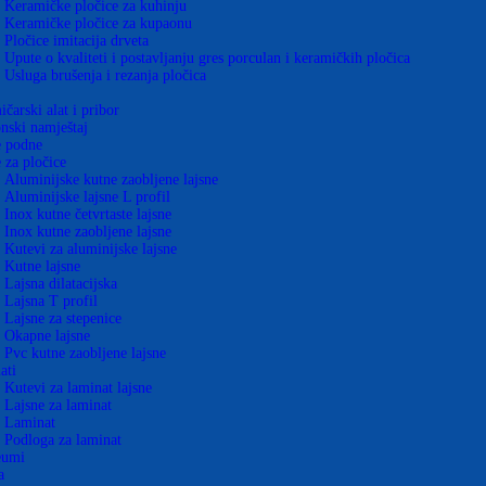
Keramičke pločice za kuhinju
Keramičke pločice za kupaonu
Pločice imitacija drveta
Upute o kvaliteti i postavljanju gres porculan i keramičkih pločica
Usluga brušenja i rezanja pločica
čarski alat i pribor
nski namještaj
e podne
 za pločice
Aluminijske kutne zaobljene lajsne
Aluminijske lajsne L profil
Inox kutne četvrtaste lajsne
Inox kutne zaobljene lajsne
Kutevi za aluminijske lajsne
Kutne lajsne
Lajsna dilatacijska
Lajsna T profil
Lajsne za stepenice
Okapne lajsne
Pvc kutne zaobljene lajsne
ati
Kutevi za laminat lajsne
Lajsne za laminat
Laminat
Podloga za laminat
eumi
a