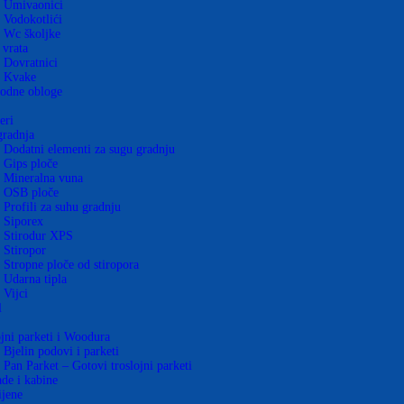
Umivaonici
Vodokotlići
Wc školjke
 vrata
Dovratnici
Kvake
odne obloge
eri
gradnja
Dodatni elementi za sugu gradnju
Gips ploče
Mineralna vuna
OSB ploče
Profili za suhu gradnju
Siporex
Stirodur XPS
Stiropor
Stropne ploče od stiropora
Udarna tipla
Vijci
l
jni parketi i Woodura
Bjelin podovi i parketi
Pan Parket – Gotovi troslojni parketi
de i kabine
ijene