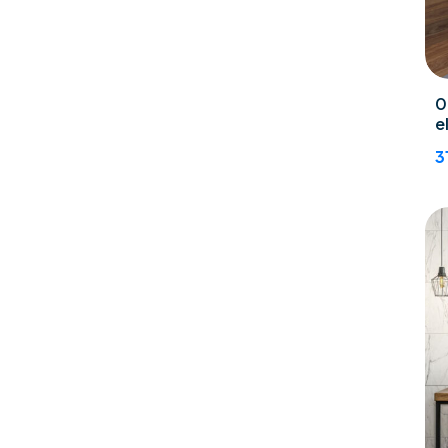
0
e
3