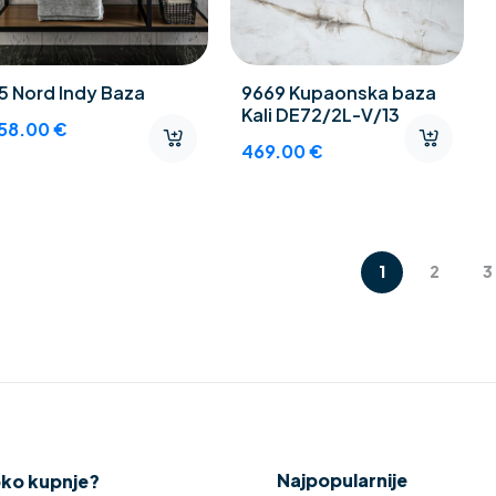
5 Nord Indy Baza
9669 Kupaonska baza
Kali DE72/2L-V/13
58.00
€
469.00
€
1
2
3
Najpopularnije
oko kupnje?