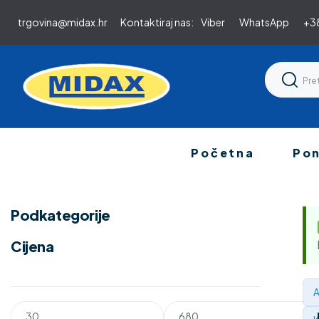
trgovina@midax.hr
Kontaktiraj nas:
Viber
WhatsApp
+38
Početna
Po
Podkategorije
Cijena
A