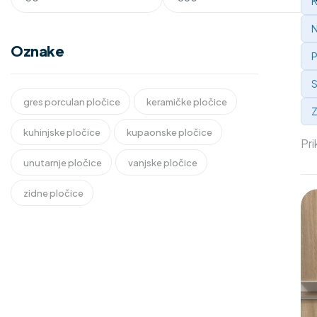
K
N
Oznake
P
S
gres porculan pločice
keramičke pločice
Z
kuhinjske pločice
kupaonske pločice
Pri
unutarnje pločice
vanjske pločice
zidne pločice