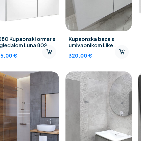
080 Kupaonski ormar s
Kupaonska baza s
gledalom Luna 80S
umivaonikom Like
DE65L-V4
15.00
€
320.00
€