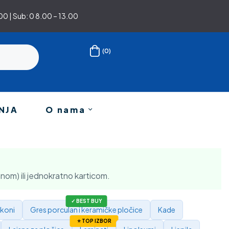
0 | Sub: 0 8.00 – 13.00
(0)
NJA
O nama
nom) ili jednokratno karticom.
ikoni
Gres porculan i keramičke pločice
Kade