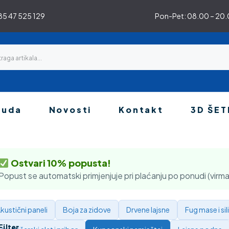
5 47 525 129
Pon-Pet: 08.00 – 20.0
nuda
Novosti
Kontakt
3D ŠET
Ostvari 10% popusta!
Popust se automatski primjenjuje pri plaćanju po ponudi (virma
kustični paneli
Boja za zidove
Drvene lajsne
Fug mase i sil
Filter