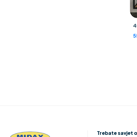
4
5
Trebate savjet 