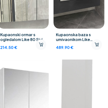
Kupaonski ormar s
Kupaonska baza s
ogledalom Like 80 Sivi
umivaonikom Like
DE80L-V
214.50
€
489.90
€