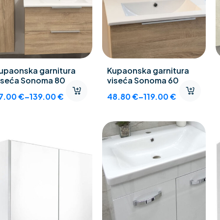
upaonska garnitura
Kupaonska garnitura
iseća Sonoma 80
viseća Sonoma 60
7.00
€
–
139.00
€
48.80
€
–
119.00
€