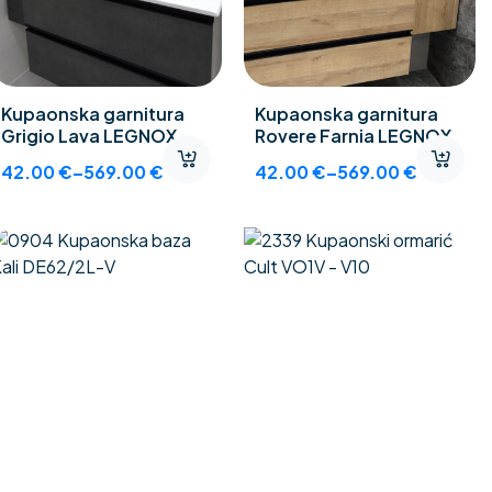
Kupaonska garnitura
Kupaonska garnitura
Grigio Lava LEGNOX
Rovere Farnia LEGNOX
42.00
€
–
569.00
€
42.00
€
–
569.00
€