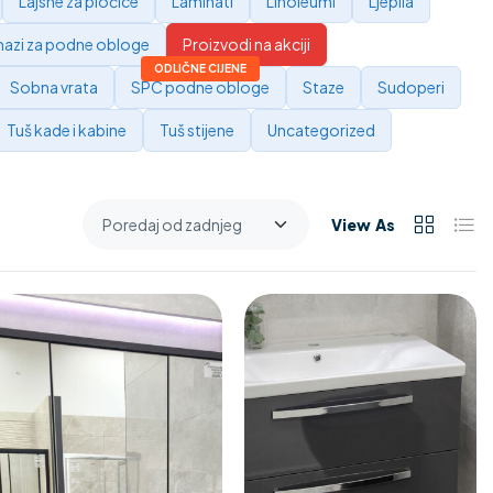
Lajsne za pločice
Laminati
Linoleumi
Ljepila
azi za podne obloge
Proizvodi na akciji
Sobna vrata
SPC podne obloge
Staze
Sudoperi
Tuš kade i kabine
Tuš stijene
Uncategorized
View As