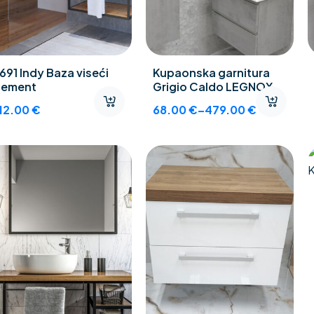
691 Indy Baza viseći
Kupaonska garnitura
lement
Grigio Caldo LEGNOX
12.00
€
68.00
€
–
479.00
€