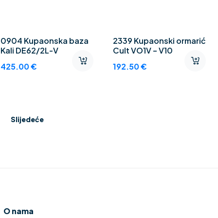
0904 Kupaonska baza
2339 Kupaonski ormarić
Kali DE62/2L-V
Cult VO1V – V10
425.00
€
192.50
€
Slijedeće
O nama