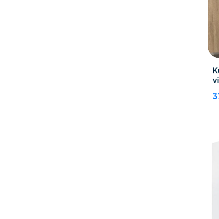
K
v
3