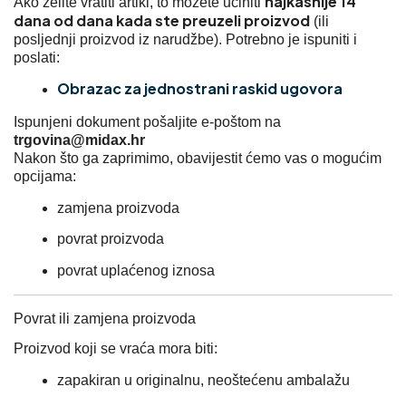
najkasnije 14
Ako želite vratiti artikl, to možete učiniti
dana od dana kada ste preuzeli proizvod
(ili
posljednji proizvod iz narudžbe). Potrebno je ispuniti i
poslati:
Obrazac za jednostrani raskid ugovora
Ispunjeni dokument pošaljite e-poštom na
trgovina@midax.hr
Nakon što ga zaprimimo, obavijestit ćemo vas o mogućim
opcijama:
zamjena proizvoda
povrat proizvoda
povrat uplaćenog iznosa
Povrat ili zamjena proizvoda
Proizvod koji se vraća mora biti:
zapakiran u originalnu, neoštećenu ambalažu