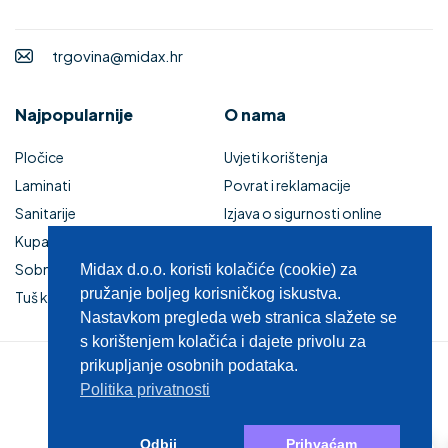
trgovina@midax.hr
Najpopularnije
O nama
Pločice
Uvjeti korištenja
Laminati
Povrat i reklamacije
Sanitarije
Izjava o sigurnosti online
Kupaonski namještaj
plaćanja
Sobna vrata
Kupaonski namještaj
Midax d.o.o. koristi kolačiće (cookie) za
pružanje boljeg korisničkog iskustva.
Tuš kabine i kade
Zaštita privatnosti
Nastavkom pregleda web stranica slažete se
s korištenjem kolačića i dajete privolu za
prikupljanje osobnih podataka.
© 2025 MIDAX d.o.o.
Politika privatnosti
0
Odbij
Prihvaćam