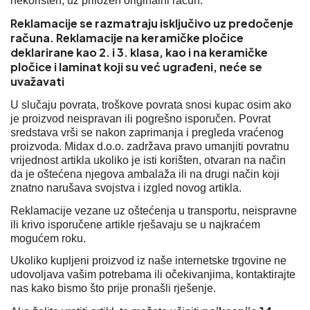
nekorišten, uz priložen originalni račun.
Reklamacije se razmatraju isključivo uz predočenje
računa. Reklamacije na keramičke pločice
deklarirane kao 2. i 3. klasa, kao i na keramičke
pločice i laminat koji su već ugrađeni, neće se
uvažavati
U slučaju povrata, troškove povrata snosi kupac osim ako
je proizvod neispravan ili pogrešno isporučen. Povrat
sredstava vrši se nakon zaprimanja i pregleda vraćenog
proizvoda. Midax d.o.o. zadržava pravo umanjiti povratnu
vrijednost artikla ukoliko je isti korišten, otvaran na način
da je oštećena njegova ambalaža ili na drugi način koji
znatno narušava svojstva i izgled novog artikla.
Reklamacije vezane uz oštećenja u transportu, neispravne
ili krivo isporučene artikle rješavaju se u najkraćem
mogućem roku.
Ukoliko kupljeni proizvod iz naše internetske trgovine ne
udovoljava vašim potrebama ili očekivanjima, kontaktirajte
nas kako bismo što prije pronašli rješenje.