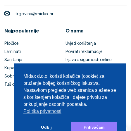
trgovina@midax.hr
Najpopularnije
O nama
Pločice
Uvjeti korištenja
Laminati
Povrat i reklamacije
Sanitarije
Izjava o sigurnosti online
Kupaonski namještaj
plaćanja
Sobna vrata
Kupaonski namještaj
Midax d.o.o. koristi kolačiće (cookie) za
pružanje boljeg korisničkog iskustva.
Tuš kabine i kade
Zaštita privatnosti
Nastavkom pregleda web stranica slažete se
s korištenjem kolačića i dajete privolu za
prikupljanje osobnih podataka.
© 2025 MIDAX d.o.o.
Politika privatnosti
0
Odbij
Prihvaćam