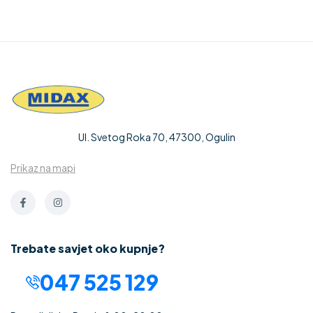
Ul. Svetog Roka 70, 47300, Ogulin
Prikaz na mapi
Trebate savjet oko kupnje?
047 525 129