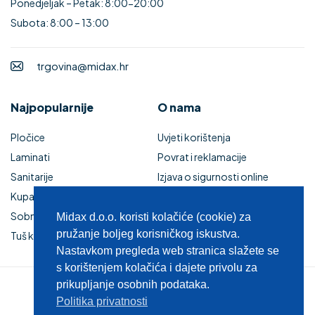
Ponedjeljak – Petak: 8:00-20:00
Subota: 8:00 – 13:00
trgovina@midax.hr
Najpopularnije
O nama
Pločice
Uvjeti korištenja
Laminati
Povrat i reklamacije
Sanitarije
Izjava o sigurnosti online
Kupaonski namještaj
plaćanja
Sobna vrata
Kupaonski namještaj
Midax d.o.o. koristi kolačiće (cookie) za
pružanje boljeg korisničkog iskustva.
Tuš kabine i kade
Zaštita privatnosti
Nastavkom pregleda web stranica slažete se
s korištenjem kolačića i dajete privolu za
prikupljanje osobnih podataka.
© 2025 MIDAX d.o.o.
Politika privatnosti