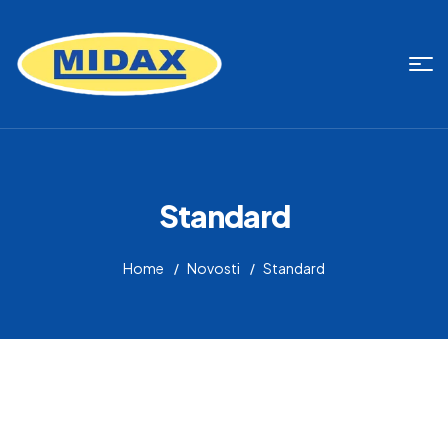
Standard
Home
Novosti
Standard
[vc_row][vc_column][vcts_blog blog_limit=”5″ ed_opt=””
blog_category=”true” blog_date=”true”
blog_author=”true” blog_popup=”true”