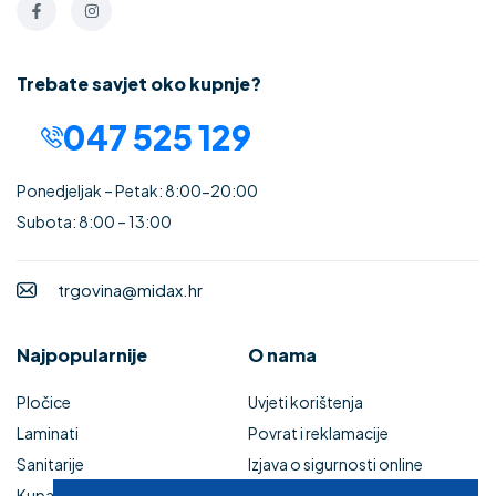
Trebate savjet oko kupnje?
047 525 129
Ponedjeljak – Petak: 8:00-20:00
Subota: 8:00 – 13:00
trgovina@midax.hr
Najpopularnije
O nama
Pločice
Uvjeti korištenja
Laminati
Povrat i reklamacije
Sanitarije
Izjava o sigurnosti online
Kupaonski namještaj
plaćanja