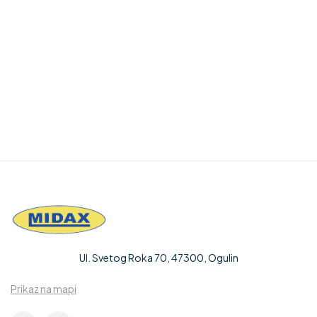
blog_excerpt=”true” blog_read_more=”true”
blog_pagination=”true” blog_excerpt_length=”34″
read_more_text=”Continue Reading” lsng_opt=””
blog_order=”DESC” blog_orderby=”date” sh_opt=””]
[/vc_column][/vc_row]
Ul. Svetog Roka 70, 47300, Ogulin
Prikaz na mapi