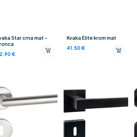
vaka Star crna mat –
Kvaka Elite krom mat
ronca
41.50
€
2.90
€