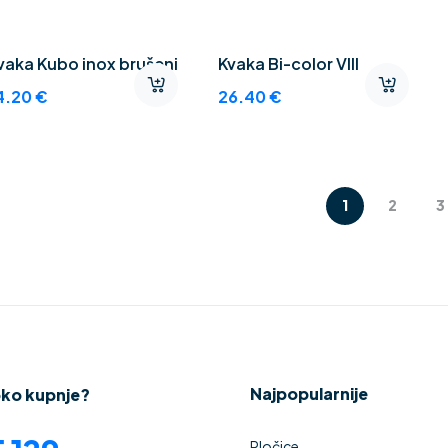
vaka Kubo inox brušeni
Kvaka Bi-color VIII
4.20
€
26.40
€
1
2
3
Najpopularnije
oko kupnje?
Pločice