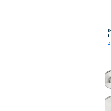
K
b
4