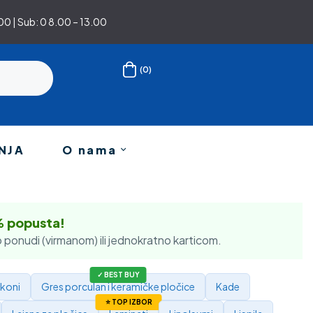
0 | Sub: 0 8.00 – 13.00
(0)
NJA
O nama
% popusta!
 ponudi (virmanom) ili jednokratno karticom.
ikoni
Gres porculan i keramičke pločice
Kade