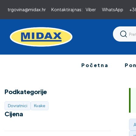
trgovina@midax.hr
Kontaktiraj nas:
Viber
WhatsApp
+38
Početna
Po
Podkategorije
Dovratnici
Kvake
Cijena
A