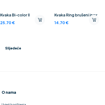
Kvaka Bi-color II
Kvaka Ring brušeni inox
25.70
€
14.70
€
Slijedeće
O nama
Uvjeti korištenja