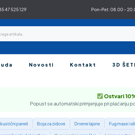
5 47 525 129
Pon-Pet: 08.00 – 20.0
nuda
Novosti
Kontakt
3D ŠET
Ostvari 10
Popust se automatski primjenjuje pri plaćanju po
kustični paneli
Boja za zidove
Drvene lajsne
Fug mase i sil