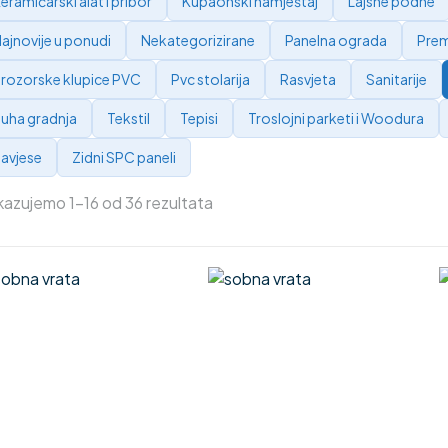
eramičarski alat i pribor
Kupaonski namještaj
Lajsne podne
ajnovije u ponudi
Nekategorizirane
Panelna ograda
Prem
rozorske klupice PVC
Pvc stolarija
Rasvjeta
Sanitarije
uha gradnja
Tekstil
Tepisi
Troslojni parketi i Woodura
avjese
Zidni SPC paneli
kazujemo 1–16 od 36 rezultata