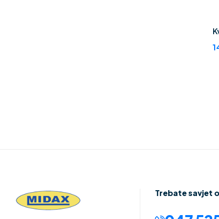
K
1
Trebate savjet 