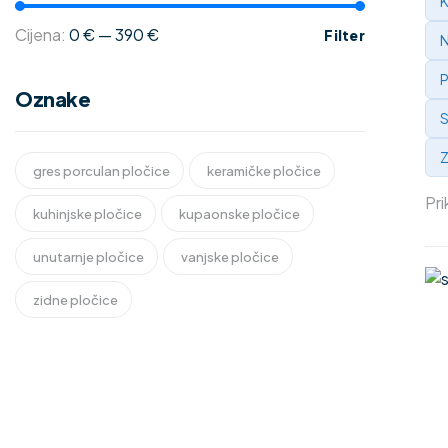
K
Cijena:
0 €
—
390 €
Filter
N
P
Oznake
S
Z
gres porculan pločice
keramičke pločice
Pri
kuhinjske pločice
kupaonske pločice
unutarnje pločice
vanjske pločice
zidne pločice