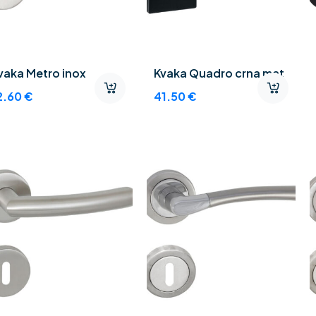
vaka Metro inox
Kvaka Quadro crna mat
2.60
€
41.50
€