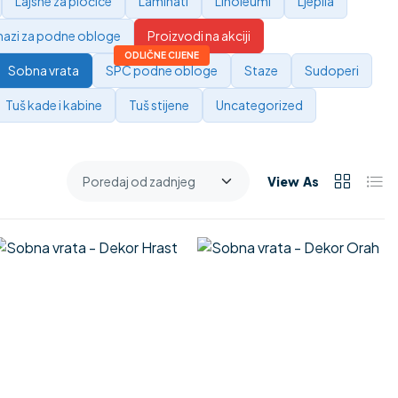
Lajsne za pločice
Laminati
Linoleumi
Ljepila
azi za podne obloge
Proizvodi na akciji
Sobna vrata
SPC podne obloge
Staze
Sudoperi
Tuš kade i kabine
Tuš stijene
Uncategorized
View As