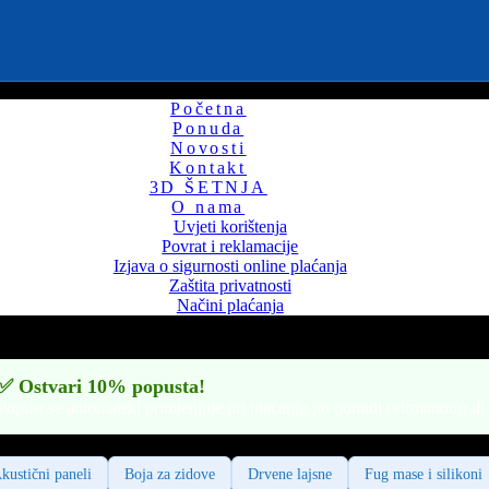
Početna
Ponuda
Novosti
Kontakt
3D ŠETNJA
O nama
Uvjeti korištenja
Povrat i reklamacije
Izjava o sigurnosti online plaćanja
Zaštita privatnosti
Načini plaćanja
✅ Ostvari 10% popusta!
Popust se automatski primjenjuje pri plaćanju po ponudi (virmanom) ili
kustični paneli
Boja za zidove
Drvene lajsne
Fug mase i silikoni