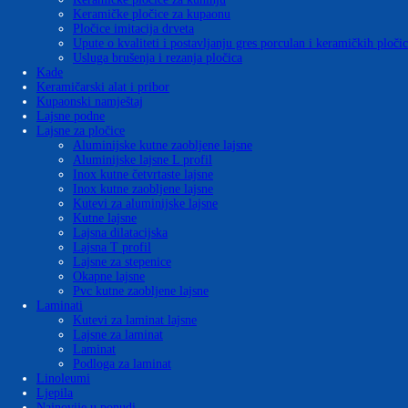
Keramičke pločice za kupaonu
Pločice imitacija drveta
Upute o kvaliteti i postavljanju gres porculan i keramičkih ploči
Usluga brušenja i rezanja pločica
Kade
Keramičarski alat i pribor
Kupaonski namještaj
Lajsne podne
Lajsne za pločice
Aluminijske kutne zaobljene lajsne
Aluminijske lajsne L profil
Inox kutne četvrtaste lajsne
Inox kutne zaobljene lajsne
Kutevi za aluminijske lajsne
Kutne lajsne
Lajsna dilatacijska
Lajsna T profil
Lajsne za stepenice
Okapne lajsne
Pvc kutne zaobljene lajsne
Laminati
Kutevi za laminat lajsne
Lajsne za laminat
Laminat
Podloga za laminat
Linoleumi
Ljepila
Najnovije u ponudi