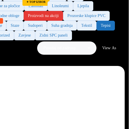
ne za pločice
Laminati
Linoleumi
Ljepila
odne obloge
Proizvodi na akciji
Prozorske klupice PVC
ge
Staze
Sudoperi
Suha gradnja
Tekstil
Tepisi
orized
Zavjese
Zidni SPC paneli
View As