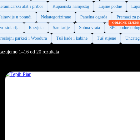
eramičarski alat i pribor
Kupaonski namještaj
Lajsne podne
Lajs
ajnovije u ponudi
Nekategorizirane
Panelna ograda
Premazi za p
vc stolarija
Rasvjeta
Sanitarije
Sobna vrata
SPC podne oblo
roslojni parketi i Woodura
Tuš kade i kabine
Tuš stijene
Uncateg
kazujemo 1–16 od 20 rezultata
edano
novijem