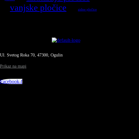
vanjske pločice
zidne pločice
Ul. Svetog Roka 70, 47300, Ogulin
Prikaz na mapi
Facebook-f