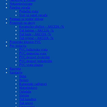
Nekategorizirane
Panelna ograda
Pješačka vrata
Stup za panel ogradu
Premazi za podne obloge
Proizvodi na akciji
Keramičke pločice – AKCIJA -%
Tuš kabine – AKCIJA -%
Tuš kade – AKCIJA -%
Tuš stijene – AKCIJA -%
Prozorske klupice PVC
Pvc stolarija
PVC balkonska vrata
PVC pomoćna vrata
PVC prozori dvokrilni
PVC prozori jednokrilni
PVC vrata ulazna
Rasvjeta
Sanitarije
Bidei
Bojleri
Kupaonski radijatori
Monoblokovi
Ogledala
Slavine
Tuš kanalice
Tuš setovi
Umivaonici