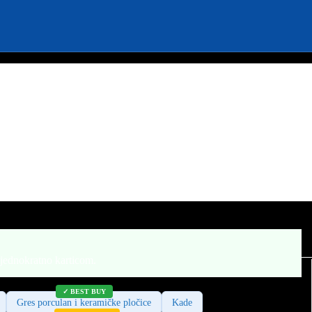
 jednokratno karticom.
Gres porculan i keramičke pločice
Kade