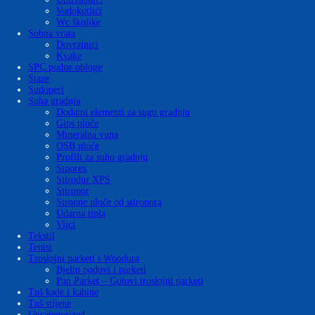
Vodokotlići
Wc školjke
Sobna vrata
Dovratnici
Kvake
SPC podne obloge
Staze
Sudoperi
Suha gradnja
Dodatni elementi za sugu gradnju
Gips ploče
Mineralna vuna
OSB ploče
Profili za suhu gradnju
Siporex
Stirodur XPS
Stiropor
Stropne ploče od stiropora
Udarna tipla
Vijci
Tekstil
Tepisi
Troslojni parketi i Woodura
Bjelin podovi i parketi
Pan Parket – Gotovi troslojni parketi
Tuš kade i kabine
Tuš stijene
Uncategorized