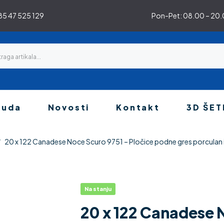
5 47 525 129
Pon-Pet: 08.00 – 20.0
nuda
Novosti
Kontakt
3D ŠET
20 x 122 Canadese Noce Scuro 9751 – Pločice podne gres porculan i
Na stanju
20 x 122 Canadese 