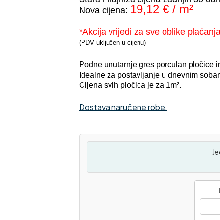
19,12 € / m²
Nova cijena:
*Akcija vrijedi za sve oblike plaćanja
(PDV uključen u cijenu)
Podne unutarnje gres porculan pločice imi
Idealne za postavljanje u dnevnim sob
Cijena svih pločica je za 1m².
Dostava naručene robe.
Je