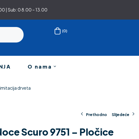
0 | Sub: 0 8.00 – 13.00
(0)
NJA
O nama
mitacija drveta
Prethodno
Slijedeće
Noce Scuro 9751 – Pločice