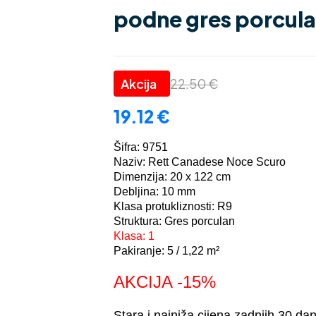
podne gres porculan
22.50
€
19.12
€
Šifra: 9751
Naziv: Rett Canadese Noce Scuro
Dimenzija: 20 x 122 cm
Debljina: 10 mm
Klasa protukliznosti: R9
Struktura: Gres porculan
Klasa: 1
Pakiranje: 5 / 1,22 m²
AKCIJA -15%
Stara i najniža cijena zadnjih 30 da