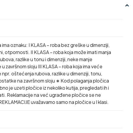
a ima oznaku: I KLASA – roba bez greške u dimenziji,
ini, otpornosti. II KLASA – roba koja može imati manja
ubova, razlike u tonu i dimenziji, neke manje
u završnom sloju III KLASA – roba koja ima veće
npr. oštećenja rubova, razlike u dimenziji, tonu,
dostatke na završnom sloju ∗ Kod polaganja pločica
no je uzeti pločice iz nekoliko kutija, pregledati ih i
ti. Reklamacije na već ugrađene pločice se ne
REKLAMACIJE uvažavamo samo na pločice u I klasi.