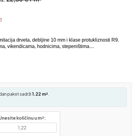
!
tacija drveta, debljine 10 mm i klase protukliznosti R9.
ama, vikendicama, hodnicima, stepeništima…
dan paket sadrži
1.22 m²
.
Unesite količinu u m²: