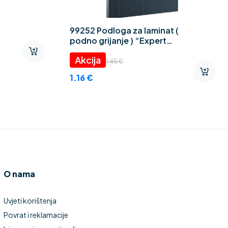
99252 Podloga za laminat (
podno grijanje ) “Expert
Thermo CEZAR” 2 mm
1.45
€
1.16
€
O nama
Uvjeti korištenja
Povrat i reklamacije