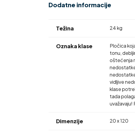
Dodatne informacije
Težina
24 kg
Oznaka klase
Pločica koj
tonu, deblj
oštećenja r
nedostatke 
nedostatke 
vidljive ne
klase potreb
tada polaga
uvažavaju! 
Dimenzije
20 x 120