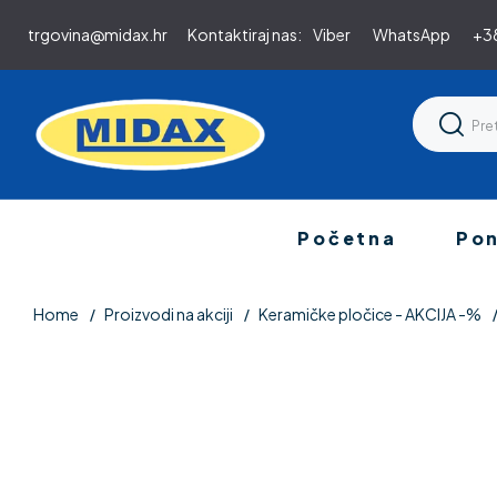
trgovina@midax.hr
Kontaktiraj nas:
Viber
WhatsApp
+38
Početna
Po
Home
Proizvodi na akciji
Keramičke pločice - AKCIJA -%