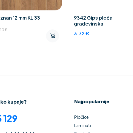
znan 12 mm KL 33
9342 Gips ploča
građevinska
.20
€
3.72
€
Najpopularnije
oko kupnje?
 129
Pločice
Laminati