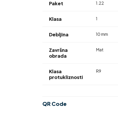
Paket
1.22
Klasa
1
Debljina
10 mm
Završna
Mat
obrada
Klasa
R9
protukliznosti
QR Code