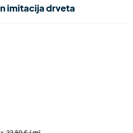
 imitacija drveta
14.80
€
37.00
€
12.58
€
27.75
€
22,50 € / m²
na: