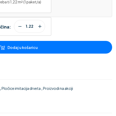
eba ti 1,22 m² (1 paket/a)
ičina:
Dodaj u košaricu
,
Pločice imitacija drveta
,
Proizvodi na akciji