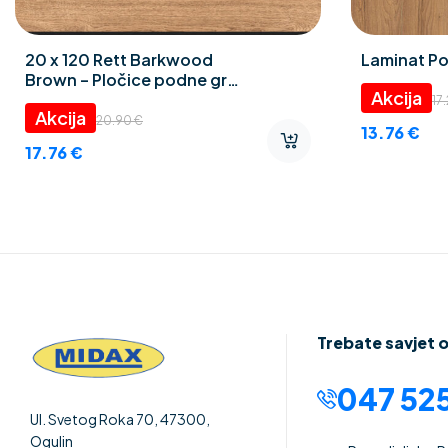
20 x 120 Rett Barkwood
Laminat Po
Brown – Pločice podne gres
porculan
17
20.90
€
13.76
€
17.76
€
Trebate savjet 
047 525
Ul. Svetog Roka 70, 47300,
Ogulin