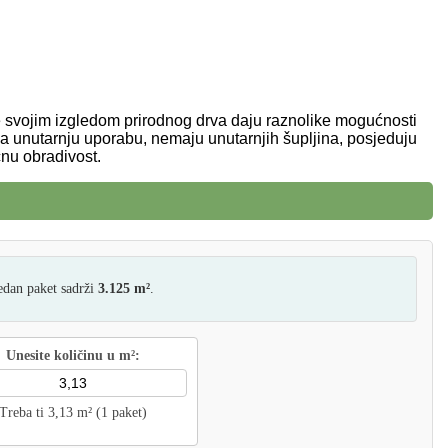
Količina:
Dodaj u košari
1.33
€
1.06
€
 svojim izgledom prirodnog drva daju raznolike mogućnosti
za unutarnju uporabu, nemaju unutarnjih šupljina, posjeduju
čnu obradivost.
edan paket sadrži
3.125 m²
.
Unesite količinu u m²:
Treba ti 3,13 m² (1 paket)