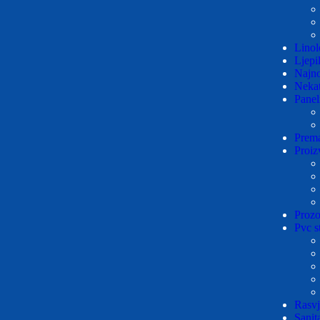
Lino
Ljepi
Najno
Nekat
Panel
Prema
Proiz
Prozo
Pvc st
Rasvj
Sanita