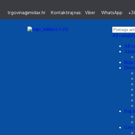
trgovina@midax.hr
Kontaktiraj nas:
Viber
WhatsApp
+38
All categor
All c
Akust
Boja 
Drven
Fug m
Gres 