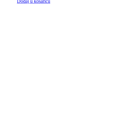
Dodaj u košaricu
3.72
€