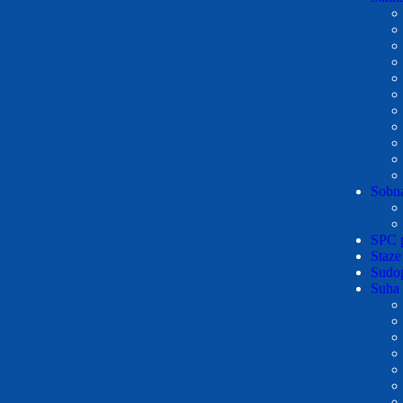
Sobna
SPC 
Staze
Sudop
Suha 