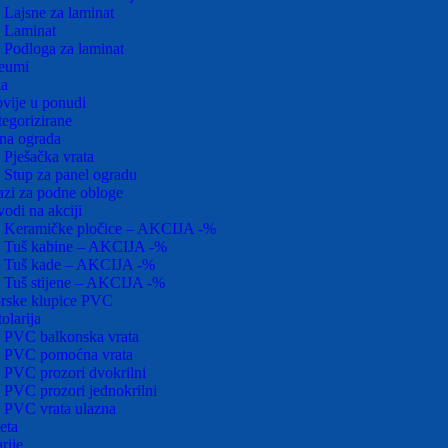
Lajsne za laminat
Laminat
Podloga za laminat
leumi
la
vije u ponudi
egorizirane
na ograda
Pješačka vrata
Stup za panel ogradu
zi za podne obloge
vodi na akciji
Keramičke pločice – AKCIJA -%
Tuš kabine – AKCIJA -%
Tuš kade – AKCIJA -%
Tuš stijene – AKCIJA -%
rske klupice PVC
olarija
PVC balkonska vrata
PVC pomoćna vrata
PVC prozori dvokrilni
PVC prozori jednokrilni
PVC vrata ulazna
eta
rije