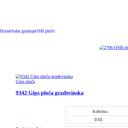
2796 OSB ploča 12mm
Home
Suha gradnja
OSB ploče
2796 OSB ploča 12mm
Preporučujemo
Gips ploče
9342 Gips ploča građevinska
Gips ploča građevinska Šifra: 9342 Dimenzija: 1250 x 200
Količina: