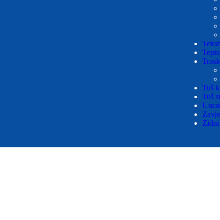
Teksti
Tepis
Trosl
Tuš k
Tuš s
Uncat
Zavje
Zidni