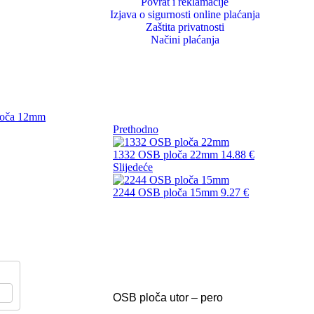
Povrat i reklamacije
Izjava o sigurnosti online plaćanja
Zaštita privatnosti
Načini plaćanja
Prethodno
1332 OSB ploča 22mm
14.88
€
Slijedeće
2244 OSB ploča 15mm
9.27
€
Na stanju
20% OFF
Podloga za laminat
2796 OSB ploča 12
99252 Podloga za laminat ( 
0 mm…
2 mm
7.42
€
Šifra: 99252 Naziv: Expert Thermo D
OSB ploča utor – pero