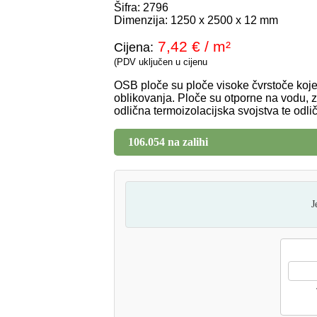
Šifra: 2796
Dimenzija: 1250 x 2500 x 12 mm
Dodaj u košaricu
7,42 € / m²
Cijena:
1.45
€
(PDV uključen u cijenu
OSB ploče su ploče visoke čvrstoče koje
oblikovanja. Ploče su otporne na vodu, 
1.16
€
odlična termoizolacijska svojstva te odli
106.054 na zalihi
J