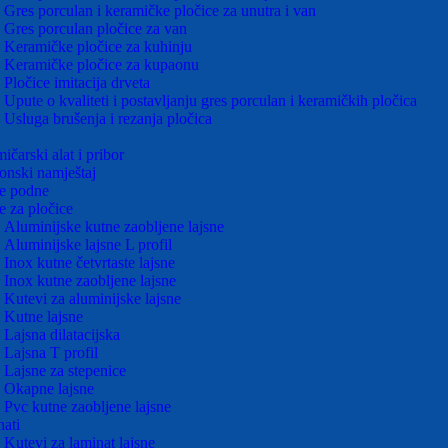
Gres porculan i keramičke pločice za unutra i van
Gres porculan pločice za van
Keramičke pločice za kuhinju
Keramičke pločice za kupaonu
Pločice imitacija drveta
Upute o kvaliteti i postavljanju gres porculan i keramičkih pločica
Usluga brušenja i rezanja pločica
ičarski alat i pribor
nski namještaj
e podne
e za pločice
Aluminijske kutne zaobljene lajsne
Aluminijske lajsne L profil
Inox kutne četvrtaste lajsne
Inox kutne zaobljene lajsne
Kutevi za aluminijske lajsne
Kutne lajsne
Lajsna dilatacijska
Lajsna T profil
Lajsne za stepenice
Okapne lajsne
Pvc kutne zaobljene lajsne
ati
Kutevi za laminat lajsne