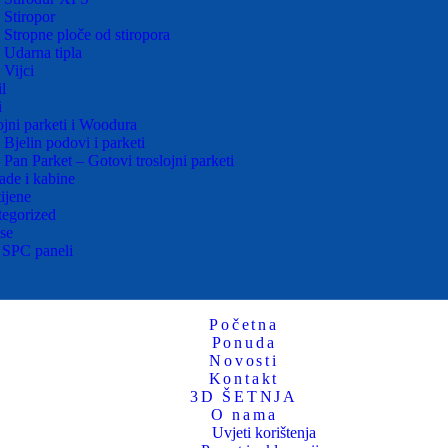
Stiropor
Stropne ploče od stiropora
Udarna tipla
Vijci
l
i
ojni parketi i Woodura
Bjelin podovi i parketi
Pan Parket – Gotovi troslojni parketi
ade i kabine
tijene
egorized
se
 SPC paneli
Početna
Ponuda
Novosti
Kontakt
3D ŠETNJA
O nama
Uvjeti korištenja