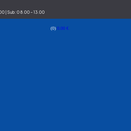
0 | Sub: 0 8.00 – 13.00
(0)
0.00
€