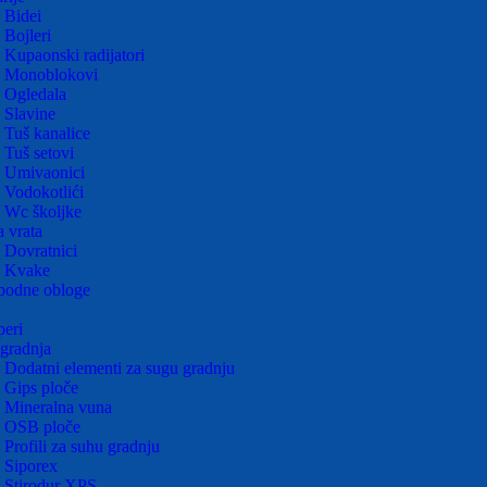
Bidei
Bojleri
Kupaonski radijatori
Monoblokovi
Ogledala
Slavine
Tuš kanalice
Tuš setovi
Umivaonici
Vodokotlići
Wc školjke
 vrata
Dovratnici
Kvake
podne obloge
eri
gradnja
Dodatni elementi za sugu gradnju
Gips ploče
Mineralna vuna
OSB ploče
Profili za suhu gradnju
Siporex
Stirodur XPS