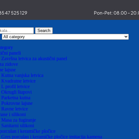
5 47 525 129
Pon-Pet: 08.00 – 20.0
Search
y
ategory
ični paneli
Završna letvica za akustični panel
za zidove
e lajsne
Kutna vanjska letvica
Kvadratne letvice
L profil letvice
Okrugli štapovi
Parketna kutna
Pokrovne lajsne
Ravne letvice
ase i silikoni
Masa za fugiranje
Sanitarni silikoni
porculan i keramičke pločice
Gres porculan i keramičke pločice imitacija kamena