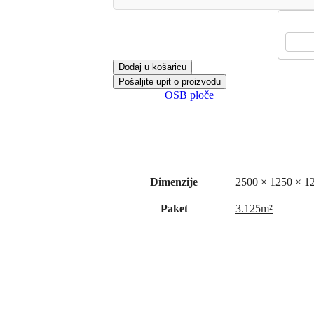
Dodaj u košaricu
Kategorija:
OSB ploče
Podijeli:
Dodatne informacije
Dodatne informacije
Dimenzije
2500 × 1250 × 1
Paket
3.125m²
QR Code