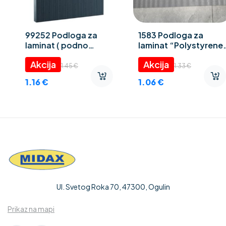
1583 Podloga za
Laminat Truva 8 mm
laminat “Polystyrene
foam” 3 mm
9.95
€
1.33
€
7.96
€
1.06
€
Ul. Svetog Roka 70, 47300, Ogulin
Prikaz na mapi