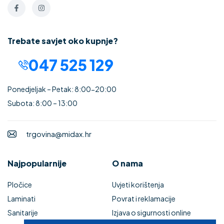
Trebate savjet oko kupnje?
047 525 129
Ponedjeljak – Petak: 8:00-20:00
Subota: 8:00 – 13:00
trgovina@midax.hr
Najpopularnije
O nama
Pločice
Uvjeti korištenja
Laminati
Povrat i reklamacije
Sanitarije
Izjava o sigurnosti online