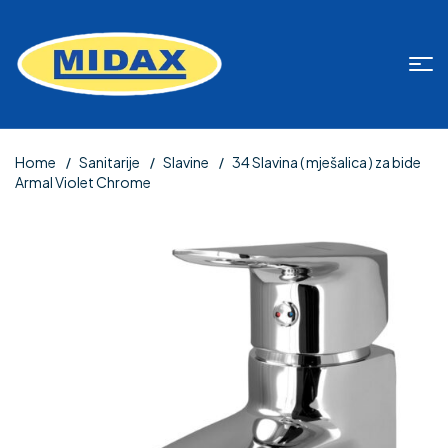
Home
Sanitarije
Slavine
34 Slavina ( mješalica ) za bide
Armal Violet Chrome