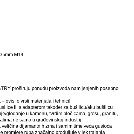
59.90
20.10
€
€
y, 35mm M14
RY proširuju ponudu proizvoda namijenjenih posebno
– ovisi o vrsti materijala i tehnici!
ilice ili s adapterom također za bušilicu/aku bušilicu
nje/glodanje u kamenu, tvrdim pločicama, gresu, granitu,
alima ne samo u građevinskoj industriji
 veličina dijamantnih zrna i samim time veća gustoća
e promjere rupa značajno produljuje vijek trajanja