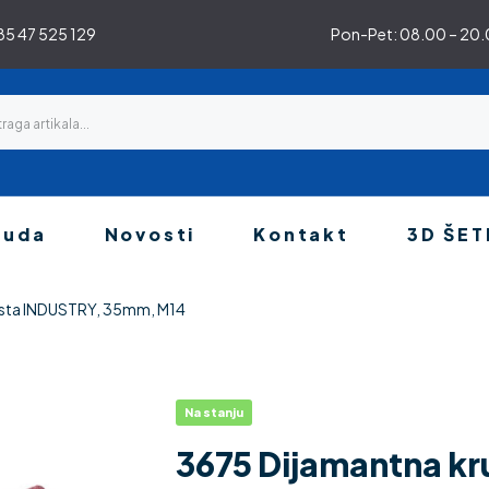
5 47 525 129
Pon-Pet: 08.00 – 20.0
nuda
Novosti
Kontakt
3D ŠET
esta INDUSTRY, 35mm, M14
Na stanju
3675 Dijamantna k