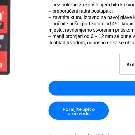
– bez potrebe za korištenjem bilo kakvo
– preporučeni radni postupak :
– zavrnite krunu izravno na navoj glave k
– počnite bušiti pod kutom od 45°, krunic
mjestu, ravnomjerno stvorenim pritiskom 
– manji promjeri od 6 – 12 mm se pune vo
ili ohladiti vodom, odnosno neka se ohla
Kol