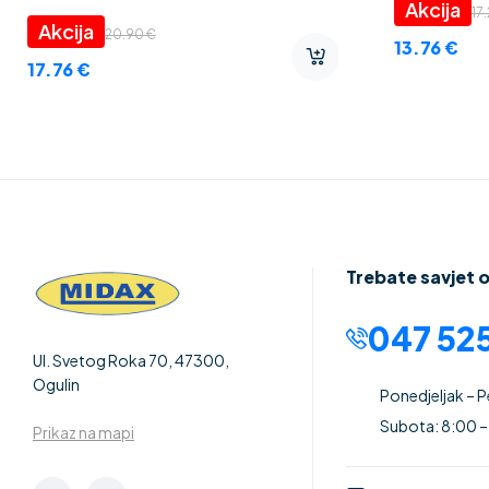
porculan
17
20.90
€
13.76
€
17.76
€
Trebate savjet 
047 525
Ul. Svetog Roka 70, 47300,
Ogulin
Ponedjeljak – 
Subota: 8:00 –
Prikaz na mapi