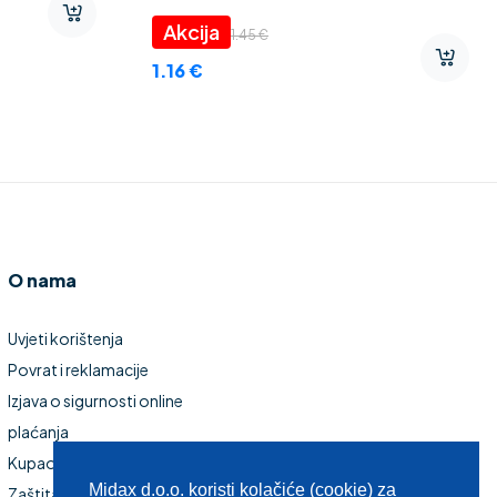
Thermo CEZAR” 2 mm
1.45
€
1.16
€
O nama
Uvjeti korištenja
Povrat i reklamacije
Izjava o sigurnosti online
plaćanja
Kupaonski namještaj
Midax d.o.o. koristi kolačiće (cookie) za
Zaštita privatnosti