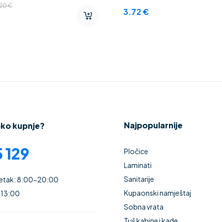
.20
€
3.72
€
Najpopularnije
oko kupnje?
 129
Pločice
Laminati
Sanitarije
Petak: 8:00-20:00
Kupaonski namještaj
 13:00
Sobna vrata
Tuš kabine i kade