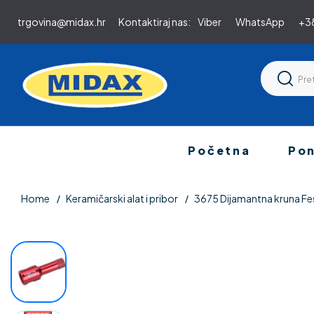
trgovina@midax.hr
Kontaktiraj nas:
Viber
WhatsApp
+38
Početna
Po
Home
Keramičarski alat i pribor
3675 Dijamantna kruna F