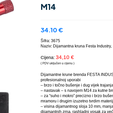
M14
34.10
€
Šifra: 3675
Naziv: Dijamantna kruna Festa Industr
34,10 €
Cijena:
( PDV uključen u cijenu )
Dijamantne krune brenda FESTA INDUST
profesionalnoj uporabi
– brzo i točno bušenje i dug vijek trajanja 
– nastavak – s navojem M14 za kutne brus
– za “suho i mokro” precizno i brzo buše
mramoru i drugim izuzetno tvrdim materij
– visina dijamantnog sloja 10 mm, manja
dijamantnih zrna, rashladni vosak za već