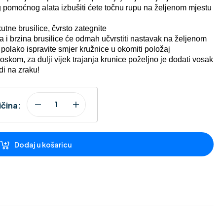
g pomoćnog alata izbušiti ćete točnu rupu na željenom mjestu
utne brusilice, čvrsto zategnite
a i brzina brusilice će odmah učvrstiti nastavak na željenom
polako ispravite smjer kružnice u okomiti položaj
skom, za dulji vijek trajanja krunice poželjno je dodati vosak
di na zraku!
ičina:
Dodaj u košaricu