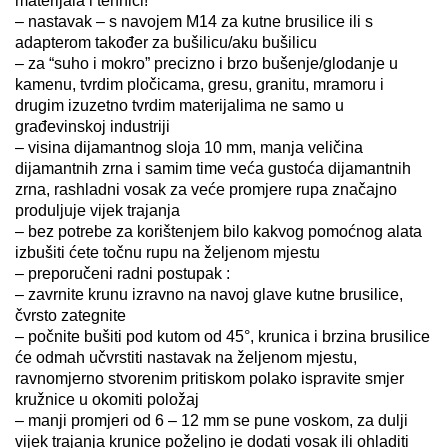
materijala i tehnici!
– nastavak – s navojem M14 za kutne brusilice ili s
adapterom također za bušilicu/aku bušilicu
– za “suho i mokro” precizno i brzo bušenje/glodanje u
kamenu, tvrdim pločicama, gresu, granitu, mramoru i
drugim izuzetno tvrdim materijalima ne samo u
građevinskoj industriji
– visina dijamantnog sloja 10 mm, manja veličina
dijamantnih zrna i samim time veća gustoća dijamantnih
zrna, rashladni vosak za veće promjere rupa značajno
produljuje vijek trajanja
– bez potrebe za korištenjem bilo kakvog pomoćnog alata
izbušiti ćete točnu rupu na željenom mjestu
– preporučeni radni postupak :
– zavrnite krunu izravno na navoj glave kutne brusilice,
čvrsto zategnite
– počnite bušiti pod kutom od 45°, krunica i brzina brusilice
će odmah učvrstiti nastavak na željenom mjestu,
ravnomjerno stvorenim pritiskom polako ispravite smjer
kružnice u okomiti položaj
– manji promjeri od 6 – 12 mm se pune voskom, za dulji
vijek trajanja krunice poželjno je dodati vosak ili ohladiti