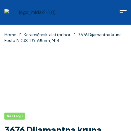
Home
Keramičarski alat i pribor
3676 Dijamantna kruna
Festa INDUSTRY, 68mm, M14
Na stanju
3676 Dijamantna kruna