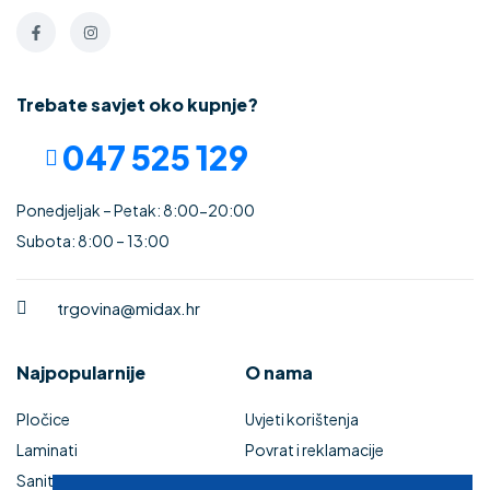
Trebate savjet oko kupnje?
047 525 129
Ponedjeljak – Petak: 8:00-20:00
Subota: 8:00 – 13:00
trgovina@midax.hr
Najpopularnije
O nama
Pločice
Uvjeti korištenja
Laminati
Povrat i reklamacije
Sanitarije
Izjava o sigurnosti online