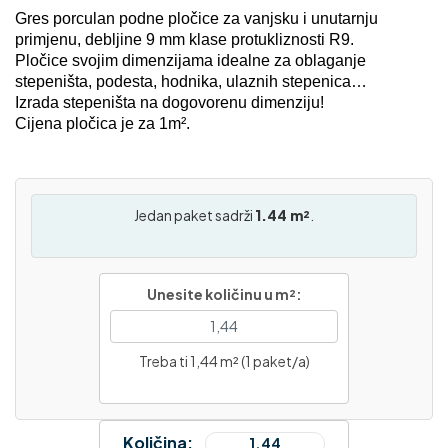
Gres porculan podne pločice za vanjsku i unutarnju
primjenu, debljine 9 mm klase protukliznosti R9.
Pločice svojim dimenzijama idealne za oblaganje
stepeništa, podesta, hodnika, ulaznih stepenica…
Izrada stepeništa na dogovorenu dimenziju!
Cijena pločica je za 1m².
Jedan paket sadrži
1.44 m²
.
Unesite količinu u m²:
Treba ti 1,44 m² (1 paket/a)
Količina: