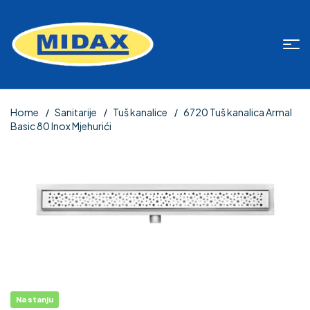
Home
Sanitarije
Tuš kanalice
6720 Tuš kanalica Armal
Basic 80 Inox Mjehurići
Na stanju