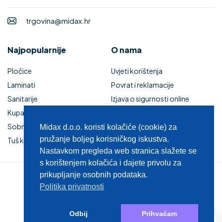
trgovina@midax.hr
Najpopularnije
O nama
Pločice
Uvjeti korištenja
Laminati
Povrat i reklamacije
Sanitarije
Izjava o sigurnosti online
Kupaonski namještaj
plaćanja
Sobna vrata
Kupaonski namještaj
Midax d.o.o. koristi kolačiće (cookie) za
pružanje boljeg korisničkog iskustva.
Tuš kabine i kade
Zaštita privatnosti
Nastavkom pregleda web stranica slažete se
s korištenjem kolačića i dajete privolu za
prikupljanje osobnih podataka.
© 2025 MIDAX d.o.o.
Politika privatnosti
0
Odbij
Prihvaćam