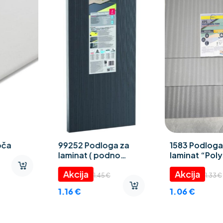
1583 Podloga za
Laminat Truva 8 mm
laminat “Polystyrene
foam” 3 mm
9.95
€
1.33
€
7.96
€
1.06
€