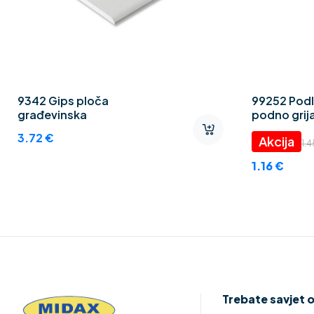
9342 Gips ploča
99252 Podl
građevinska
podno grija
Thermo CE
3.72
€
1.
1.16
€
Trebate savjet 