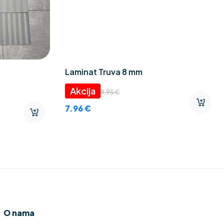
Laminat Truva 8 mm
9.95
€
7.96
€
O nama