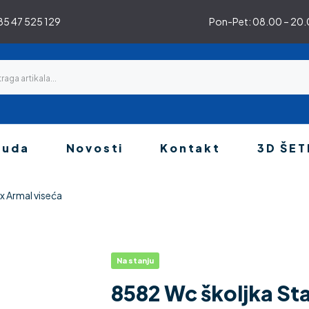
5 47 525 129
Pon-Pet: 08.00 – 20.0
nuda
Novosti
Kontakt
3D ŠET
x Armal viseća
Na stanju
8582 Wc školjka Sta