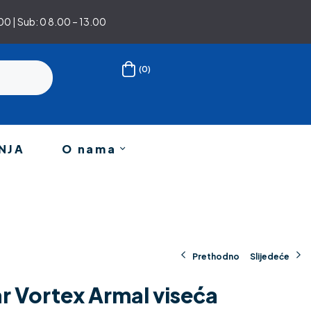
0 | Sub: 0 8.00 – 13.00
(0)
NJA
O nama
Prethodno
Slijedeće
r Vortex Armal viseća