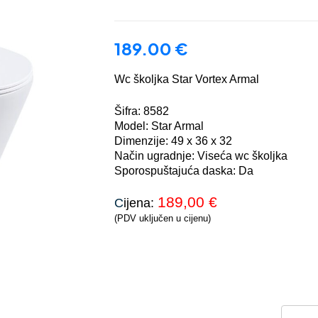
189.00
€
Wc školjka Star Vortex Armal
Šifra: 8582
Model: Star Armal
Dimenzije: 49 x 36 x 32
Način ugradnje: Viseća wc školjka
Sporospuštajuća daska: Da
189,00
€
C
ijena:
(PDV uključen u cijenu)