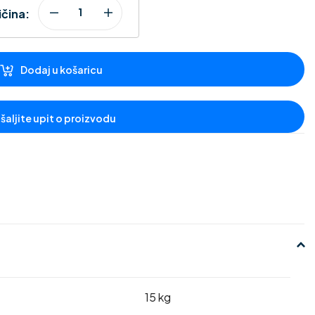
ičina:
Dodaj u košaricu
15 kg