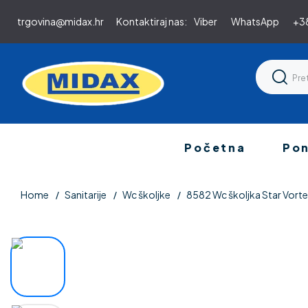
trgovina@midax.hr
Kontaktiraj nas:
Viber
WhatsApp
+38
Početna
Po
Home
Sanitarije
Wc školjke
8582 Wc školjka Star Vorte