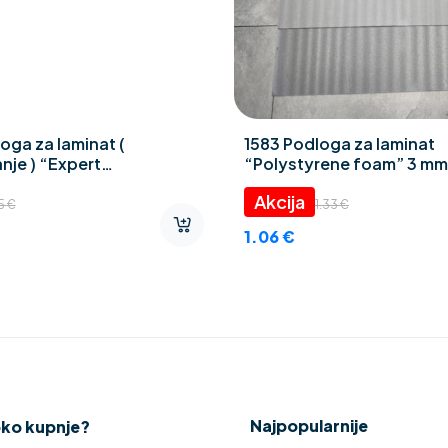
oga za laminat (
1583 Podloga za laminat
nje ) “Expert
“Polystyrene foam” 3 mm
ZAR” 2 mm
45
€
1.33
€
1.06
€
Najpopularnije
oko kupnje?