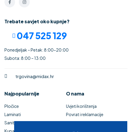
Trebate savjet oko kupnje?
047 525 129
Ponedjeljak – Petak: 8:00-20:00
Subota: 8:00 – 13:00
trgovina@midax.hr
Najpopularnije
O nama
Pločice
Uvjeti korištenja
Laminati
Povrat i reklamacije
Sanitarije
Izjava o sigurnosti online
Kupaonski namještaj
plaćanja