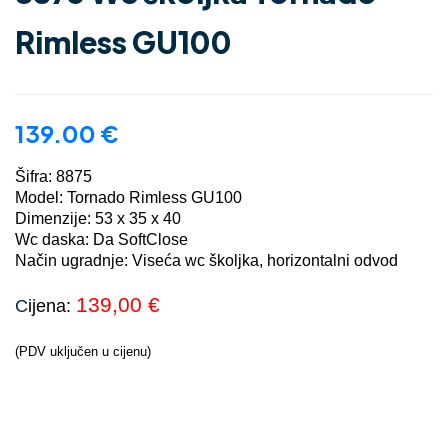
Rimless GU100
139.00
€
Šifra: 8875
Model: Tornado Rimless GU100
Dimenzije: 53 x 35 x 40
Wc daska: Da SoftClose
Način ugradnje: Viseća wc školjka, horizontalni odvod
139,00
€
C
ijena:
(PDV uključen u cijenu)