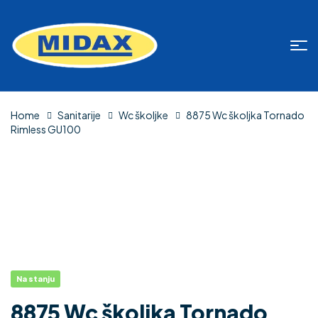
Home
Sanitarije
Wc školjke
8875 Wc školjka Tornado
Rimless GU100
Na stanju
8875 Wc školjka Tornado