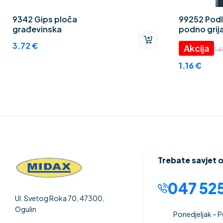
9342 Gips ploča
99252 Podl
građevinska
podno grija
Thermo CE
3.72
€
1.
1.16
€
Trebate savjet 
047 525
Ul. Svetog Roka 70, 47300,
Ogulin
Ponedjeljak – 