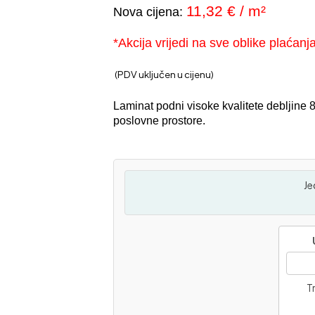
11,32 € / m²
Nova cijena:
*Akcija vrijedi na sve oblike plaćanj
(PDV uključen u cijenu)
Laminat podni visoke kvalitete debljine
poslovne prostore.
Je
Tr