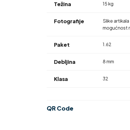
Težina
15 kg
Fotografije
Slike artikal
mogućnost ra
Paket
1.62
Debljina
8 mm
Klasa
32
QR Code