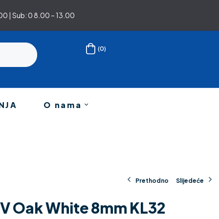
0 | Sub: 0 8.00 – 13.00
(0)
NJA
O nama
Prethodno
Slijedeće
 4V Oak White 8mm KL32