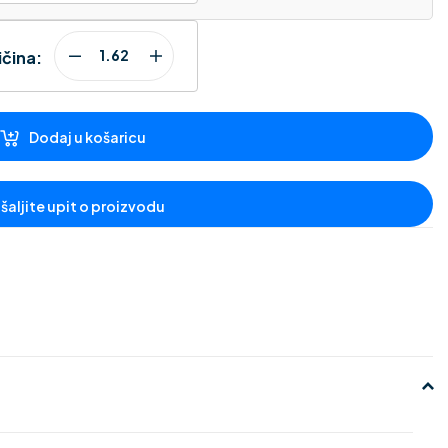
ičina:
Dodaj u košaricu