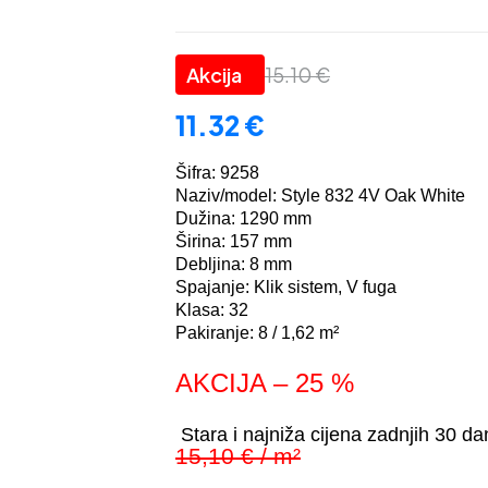
15.10
€
11.32
€
Šifra: 9258
Naziv/model: Style 832 4V Oak White
Dužina: 1290 mm
Širina: 157 mm
Debljina: 8 mm
Spajanje: Klik sistem, V fuga
Klasa: 32
Pakiranje: 8 / 1,62 m²
AKCIJA – 25 %
Stara i najniža cijena zadnjih 30 da
15,10 € / m²