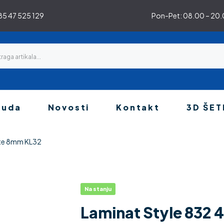
5 47 525 129
Pon-Pet: 08.00 – 20.0
nuda
Novosti
Kontakt
3D ŠET
ite 8mm KL32
Na stanju
Laminat Style 832