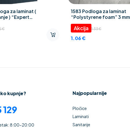
oga za laminat (
1583 Podloga za laminat
nje ) “Expert
“Polystyrene foam” 3 mm
ZAR” 2 mm
45
€
1.33
€
1.06
€
Najpopularnije
oko kupnje?
 129
Pločice
Laminati
Sanitarije
Petak: 8:00-20:00