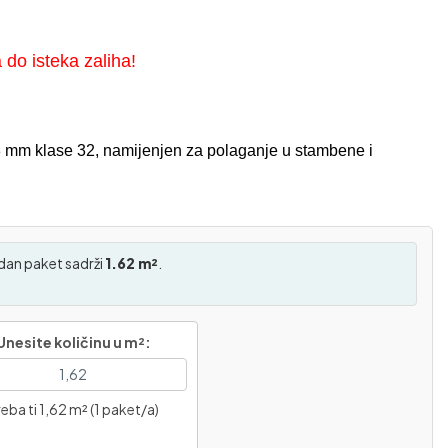
a do isteka zaliha!
 8 mm klase 32, namijenjen za polaganje u stambene i
dan paket sadrži
1.62 m²
.
Unesite količinu u m²:
eba ti 1,62 m² (1 paket/a)