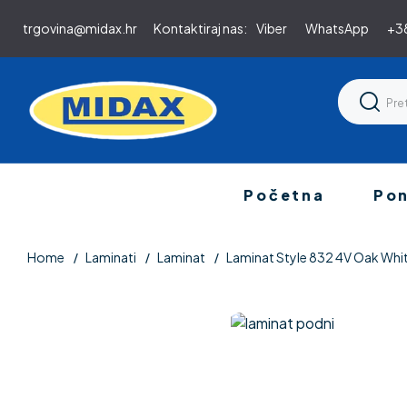
trgovina@midax.hr
Kontaktiraj nas:
Viber
WhatsApp
+38
Početna
Po
Home
Laminati
Laminat
Laminat Style 832 4V Oak Wh