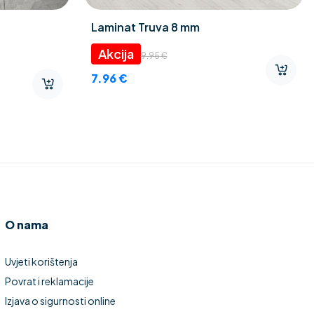
Laminat Truva 8 mm
9.95
€
7.96
€
O nama
Uvjeti korištenja
Povrat i reklamacije
Izjava o sigurnosti online