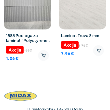
1583 Podloga za
Laminat Truva 8 mm
laminat “Polystyrene
foam” 3 mm
9.95
€
1.33
€
7.96
€
1.06
€
Ul. Svetog Roka 70, 47300, Ogulin