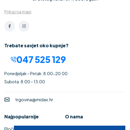
Prikaz na mapi
Trebate savjet oko kupnje?
047 525 129
Ponedjeljak – Petak: 8:00-20:00
Subota: 8:00 – 13:00
trgovina@midax.hr
Najpopularnije
O nama
Pločice
Uvjeti korištenja