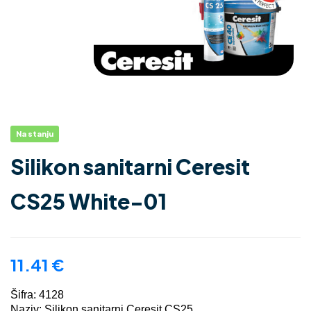
Na stanju
Silikon sanitarni Ceresit
CS25 White-01
11.41
€
Šifra: 4128
Naziv: Silikon sanitarni Ceresit CS25