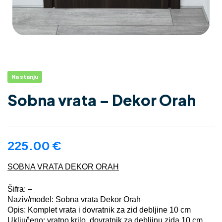
Na stanju
Sobna vrata – Dekor Orah
225.00
€
SOBNA VRATA DEKOR ORAH
Šifra: –
Naziv/model: Sobna vrata Dekor Orah
Opis: Komplet vrata i dovratnik za zid debljine 10 cm
Uključeno: vratno krilo, dovratnik za debljinu zida 10 cm,