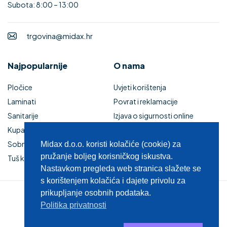
Subota: 8:00 – 13:00
trgovina@midax.hr
Najpopularnije
O nama
Pločice
Uvjeti korištenja
Laminati
Povrat i reklamacije
Sanitarije
Izjava o sigurnosti online
Kupaonski namještaj
plaćanja
Sobna vrata
Kupaonski namještaj
Midax d.o.o. koristi kolačiće (cookie) za
pružanje boljeg korisničkog iskustva.
Tuš kabine i kade
Zaštita privatnosti
Nastavkom pregleda web stranica slažete se
s korištenjem kolačića i dajete privolu za
prikupljanje osobnih podataka.
© 2025 MIDAX d.o.o.
Politika privatnosti