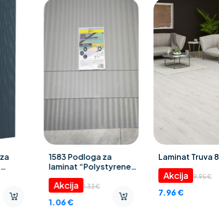
1583 Podloga za
Laminat Truva 8 mm
laminat “Polystyrene
foam” 3 mm
9.95
€
1.33
€
7.96
€
1.06
€