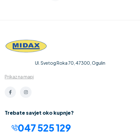
Ul. Svetog Roka 70, 47300, Ogulin
Prikaz na mapi
Trebate savjet oko kupnje?
047 525 129