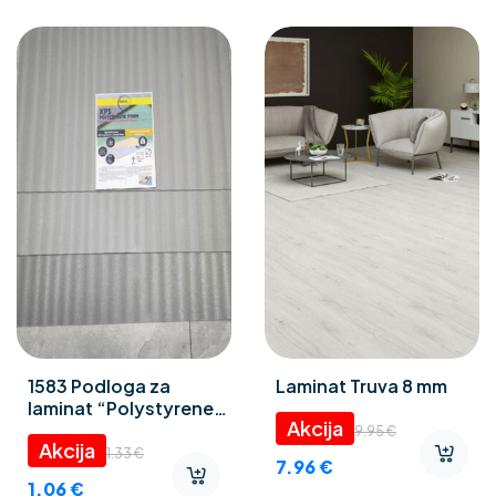
1583 Podloga za
Laminat Truva 8 mm
laminat “Polystyrene
foam” 3 mm
9.95
€
1.33
€
7.96
€
1.06
€