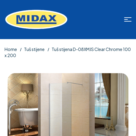
Home
Tuš stijene
Tuš stijena D-08XMJS Clear Chrome 100
x 200