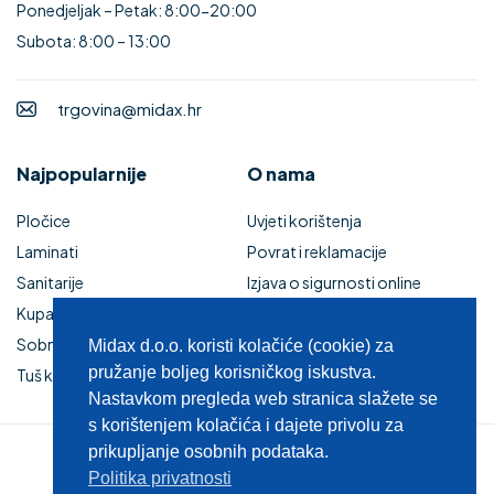
Ponedjeljak – Petak: 8:00-20:00
Subota: 8:00 – 13:00
trgovina@midax.hr
Najpopularnije
O nama
Pločice
Uvjeti korištenja
Laminati
Povrat i reklamacije
Sanitarije
Izjava o sigurnosti online
Kupaonski namještaj
plaćanja
Sobna vrata
Kupaonski namještaj
Midax d.o.o. koristi kolačiće (cookie) za
pružanje boljeg korisničkog iskustva.
Tuš kabine i kade
Zaštita privatnosti
Nastavkom pregleda web stranica slažete se
s korištenjem kolačića i dajete privolu za
prikupljanje osobnih podataka.
© 2025 MIDAX d.o.o.
Politika privatnosti