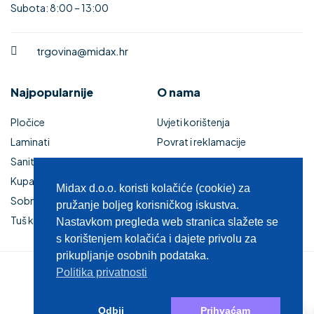
Subota: 8:00 – 13:00
trgovina@midax.hr
Najpopularnije
O nama
Pločice
Uvjeti korištenja
Laminati
Povrat i reklamacije
Sanitarije
Izjava o sigurnosti online
Kupaonski namještaj
plaćanja
Midax d.o.o. koristi kolačiće (cookie) za
Sobna vrata
Kupaonski namještaj
pružanje boljeg korisničkog iskustva.
Tuš kabine i kade
Zaštita privatnosti
Nastavkom pregleda web stranica slažete se
s korištenjem kolačića i dajete privolu za
prikupljanje osobnih podataka.
Politika privatnosti
© 2025 MIDAX d.o.o.
0
Odbij
Prihvaćam