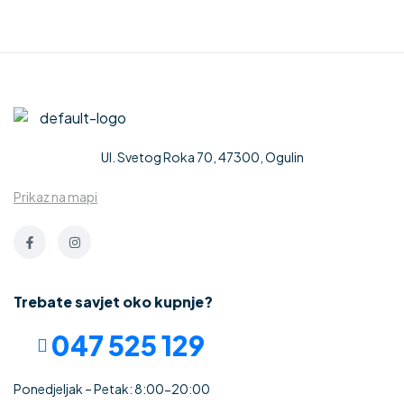
Thermo
mm
CEZAR” 2
mm
Ul. Svetog Roka 70, 47300, Ogulin
Prikaz na mapi
Trebate savjet oko kupnje?
047 525 129
Ponedjeljak – Petak: 8:00-20:00