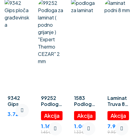
9342
99252
1583
Laminat
Gips
Podloga
Podloga
Truva 8
ploča
za
za
mm
3.72
€
građevin
laminat (
laminat
ska
podno
“Polystyr
1.16
€
1.06
€
7.96
€
grijanje )
ene
1.45
€
1.33
€
9.95
€
“Expert
foam” 3