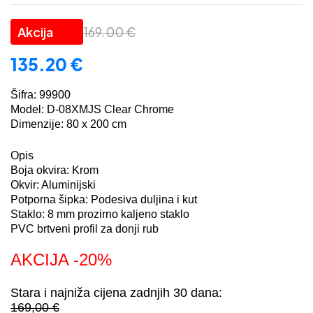
169.00
€
135.20
€
Šifra: 99900
Model: D-08XMJS Clear Chrome
Dimenzije: 80 x 200 cm
Opis
Boja okvira: Krom
Okvir: Aluminijski
Potporna šipka: Podesiva duljina i kut
Staklo: 8 mm prozirno kaljeno staklo
PVC brtveni profil za donji rub
AKCIJA -20%
Stara i najniža cijena zadnjih 30 dana:
169,00 €