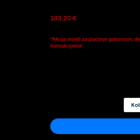
229,00 €
Nova cijena:
183,20 €
(PDV uključen u cijenu)
*Akcija vrijedi za plaćanje gotovinom, 
transakcijama!
Kol