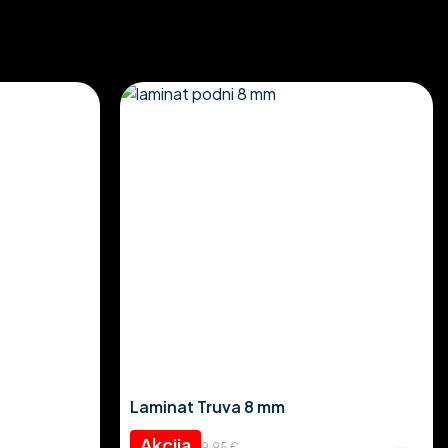
Laminat Truva 8 mm
Izvorna
Trenutna
9.95
€