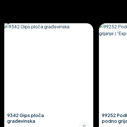
9342 Gips ploča
99252 Podl
građevinska
podno grija
Thermo CE