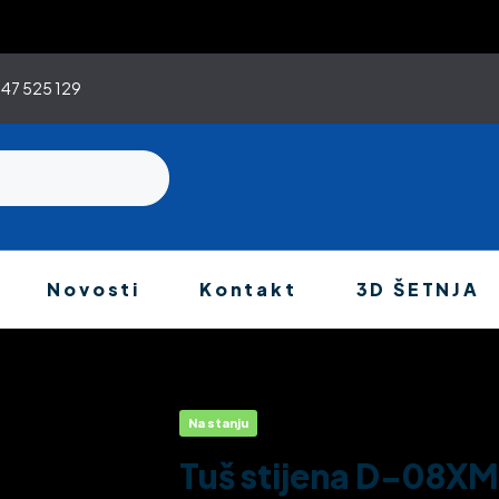
47 525 129
Novosti
Kontakt
3D ŠETNJA
Na stanju
Availability:
Tuš stijena D-08XM