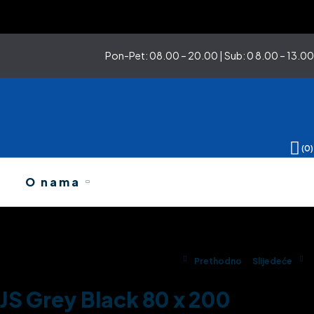
Pon-Pet: 08.00 – 20.00 | Sub: 0 8.00 – 13.00
(0)
O nama
Prethodno
Slijedeće
JS Grey Black 80 x 200
Izvorna
Trenutna
Izvorna
Trenutna