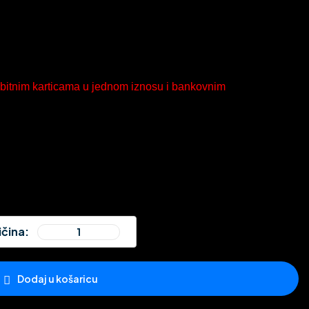
debitnim karticama u jednom iznosu i bankovnim
ičina:
Dodaj u košaricu