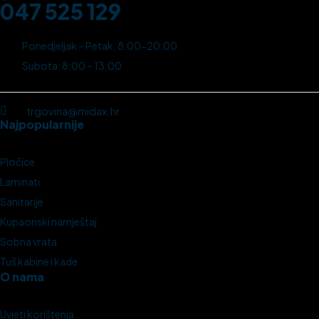
047 525 129
Ponedjeljak – Petak: 8:00-20:00
Subota: 8:00 – 13:00
trgovina@midax.hr
Najpopularnije
Pločice
Laminati
Sanitarije
Kupaonski namještaj
Sobna vrata
Tuš kabine i kade
O nama
Uvjeti korištenja