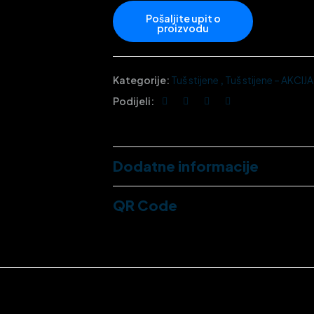
Kategorije:
Tuš stijene
,
Tuš stijene – AKCIJ
Podijeli:
Dodatne informacije
QR Code