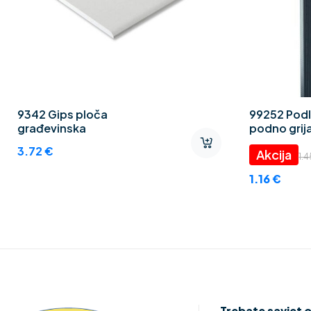
9342 Gips ploča
99252 Podl
građevinska
podno grija
Thermo CE
3.72
€
1.
1.16
€
Trebate savjet 