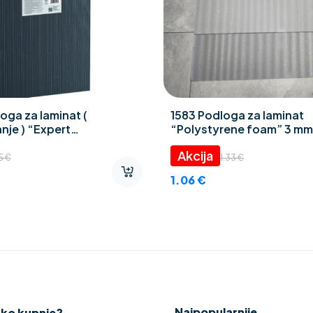
oga za laminat (
1583 Podloga za laminat
nje ) “Expert
“Polystyrene foam” 3 mm
ZAR” 2 mm
45
€
1.33
€
1.06
€
Najpopularnije
oko kupnje?