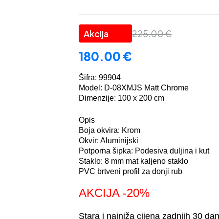
225.00
€
180.00
€
Šifra: 99904
Model: D-08XMJS Matt Chrome
Dimenzije: 100 x 200 cm
Opis
Boja okvira: Krom
Okvir: Aluminijski
Potporna šipka: Podesiva duljina i kut
Staklo: 8 mm mat kaljeno staklo
PVC brtveni profil za donji rub
AKCIJA -20%
Stara i najniža cijena zadnjih 30 da