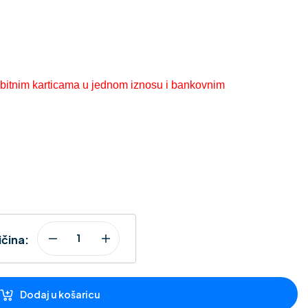
debitnim karticama u jednom iznosu i bankovnim
ičina:
Dodaj u košaricu