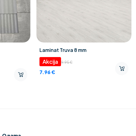
Laminat Truva 8 mm
9.95
€
7.96
€
O nama