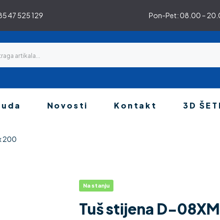
5 47 525 129
Pon-Pet: 08.00 – 20.0
nuda
Novosti
Kontakt
3D ŠET
x 200
Na stanju
Tuš stijena D-08XM