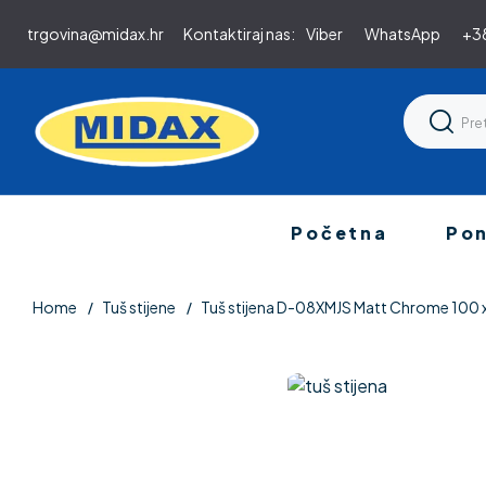
trgovina@midax.hr
Kontaktiraj nas:
Viber
WhatsApp
+38
Početna
Po
Home
Tuš stijene
Tuš stijena D-08XMJS Matt Chrome 100 