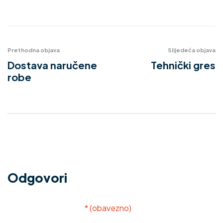
Prethodna objava
Slijedeća objava
Dostava naručene
Tehnički gres
robe
Odgovori
Vaša adresa e-pošte neće biti objavljena.
Obavezna
polja su označena sa
* (obavezno)