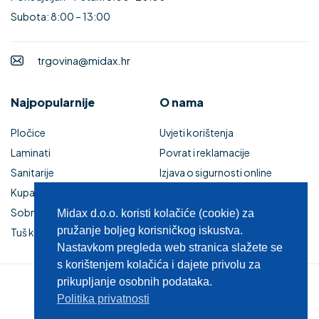
Subota: 8:00 – 13:00
trgovina@midax.hr
Najpopularnije
O nama
Pločice
Uvjeti korištenja
Laminati
Povrat i reklamacije
Sanitarije
Izjava o sigurnosti online
Kupaonski namještaj
plaćanja
Sobna vrata
Kupaonski namještaj
Midax d.o.o. koristi kolačiće (cookie) za
pružanje boljeg korisničkog iskustva.
Tuš kabine i kade
Zaštita privatnosti
Nastavkom pregleda web stranica slažete se
s korištenjem kolačića i dajete privolu za
prikupljanje osobnih podataka.
© 2025 MIDAX d.o.o.
Politika privatnosti