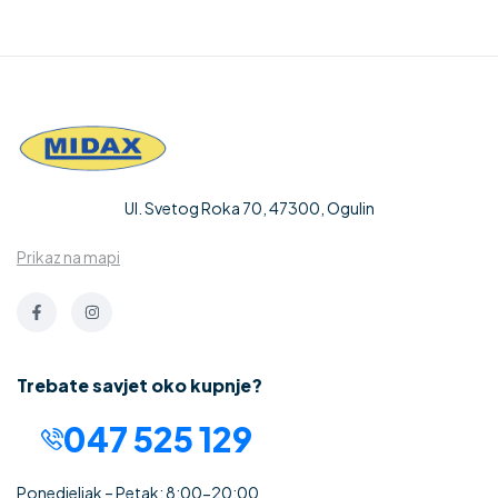
Ul. Svetog Roka 70, 47300, Ogulin
Prikaz na mapi
Trebate savjet oko kupnje?
047 525 129
Ponedjeljak – Petak: 8:00-20:00