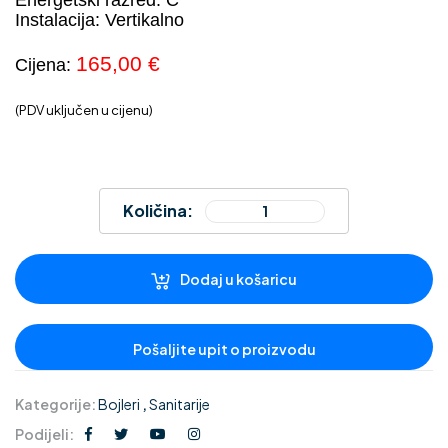
Energetski razred: C
Instalacija: Vertikalno
165,00
€
Cijena:
(PDV uključen u cijenu)
Količina:
Dodaj u košaricu
Kategorije:
Bojleri
,
Sanitarije
Podijeli: