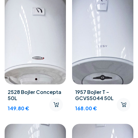
2528 Bojler Concepta
1957 Bojler T –
50L
GCVS5044 50L
149.80
€
168.00
€