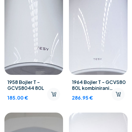
1958 Bojler T –
1964 Bojler T – GCVS80
GCVS8044 80L
80L kombinirani
električni bojler za
185.00
€
286.95
€
centralno grijanje Desni