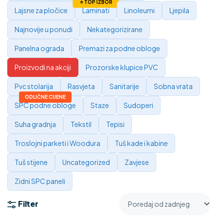
Lajsne za pločice
Laminati
Linoleumi
Ljepila
Najnovije u ponudi
Nekategorizirane
Panelna ograda
Premazi za podne obloge
Proizvodi na akciji
Prozorske klupice PVC
Pvc stolarija
Rasvjeta
Sanitarije
Sobna vrata
SPC podne obloge
Staze
Sudoperi
Suha gradnja
Tekstil
Tepisi
Troslojni parketi i Woodura
Tuš kade i kabine
Tuš stijene
Uncategorized
Zavjese
Zidni SPC paneli
Filter