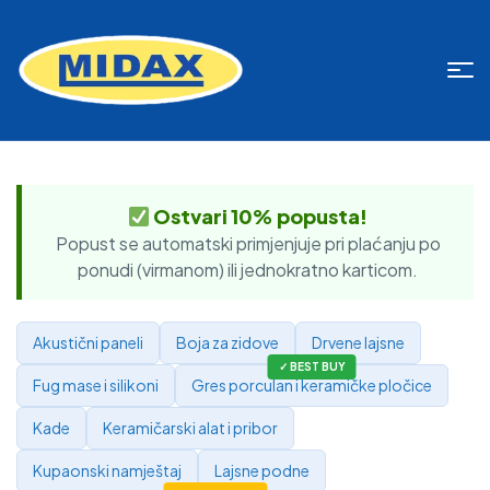
Ostvari 10% popusta!
Popust se automatski primjenjuje pri plaćanju po
ponudi (virmanom) ili jednokratno karticom.
Akustični paneli
Boja za zidove
Drvene lajsne
Fug mase i silikoni
Gres porculan i keramičke pločice
Kade
Keramičarski alat i pribor
Kupaonski namještaj
Lajsne podne