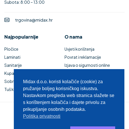
Subota: 8:00 – 13:00
trgovina@midax.hr
Najpopularnije
O nama
Pločice
Uvjeti korištenja
Laminati
Povrat i reklamacije
Sanitarije
Izjava o sigurnosti online
Kupaonski namještaj
plaćanja
Sobna vrata
Kupaonski namještaj
Midax d.o.o. koristi kolačiće (cookie) za
pružanje boljeg korisničkog iskustva.
Tuš kabine i kade
Zaštita privatnosti
Nastavkom pregleda web stranica slažete se
s korištenjem kolačića i dajete privolu za
prikupljanje osobnih podataka.
© 2025 MIDAX d.o.o.
Politika privatnosti