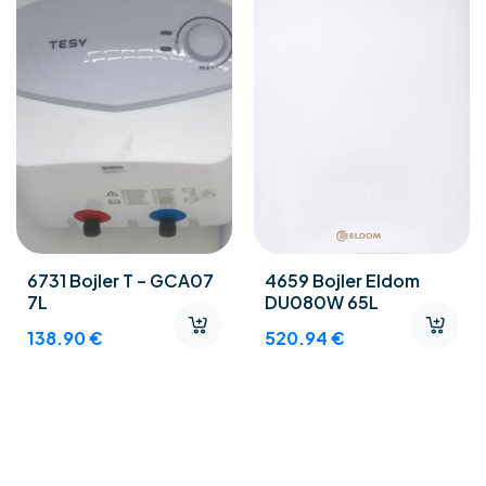
6731 Bojler T – GCA07
4659 Bojler Eldom
7L
DU080W 65L
138.90
€
520.94
€