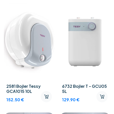
2581 Bojler Tessy
6732 Bojler T – GCU05
GCA1015 10L
5L
152.50
€
129.90
€