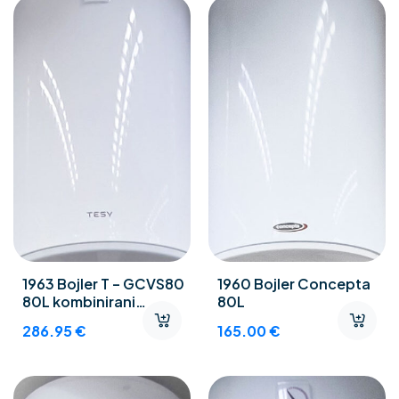
1963 Bojler T – GCVS80
1960 Bojler Concepta
80L kombinirani
80L
električni bojler za
286.95
€
165.00
€
centralno grijanje Lijevi