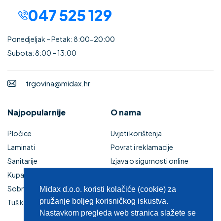
047 525 129
Ponedjeljak – Petak: 8:00-20:00
Subota: 8:00 – 13:00
trgovina@midax.hr
Najpopularnije
O nama
Pločice
Uvjeti korištenja
Laminati
Povrat i reklamacije
Sanitarije
Izjava o sigurnosti online
Kupaonski namještaj
plaćanja
Sobna vrata
Kupaonski namještaj
Midax d.o.o. koristi kolačiće (cookie) za
pružanje boljeg korisničkog iskustva.
Tuš kabine i kade
Zaštita privatnosti
Nastavkom pregleda web stranica slažete se