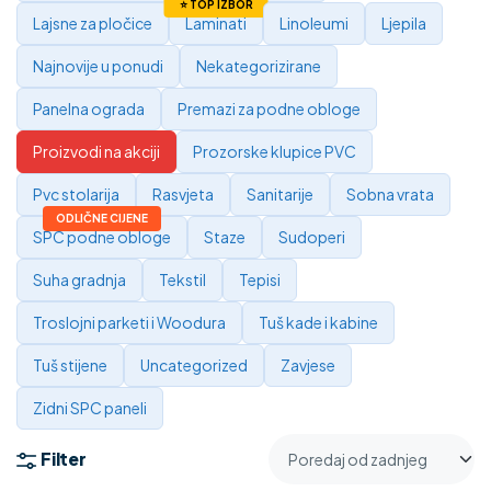
Lajsne za pločice
Laminati
Linoleumi
Ljepila
Najnovije u ponudi
Nekategorizirane
Panelna ograda
Premazi za podne obloge
Proizvodi na akciji
Prozorske klupice PVC
Pvc stolarija
Rasvjeta
Sanitarije
Sobna vrata
SPC podne obloge
Staze
Sudoperi
Suha gradnja
Tekstil
Tepisi
Troslojni parketi i Woodura
Tuš kade i kabine
Tuš stijene
Uncategorized
Zavjese
Zidni SPC paneli
Filter