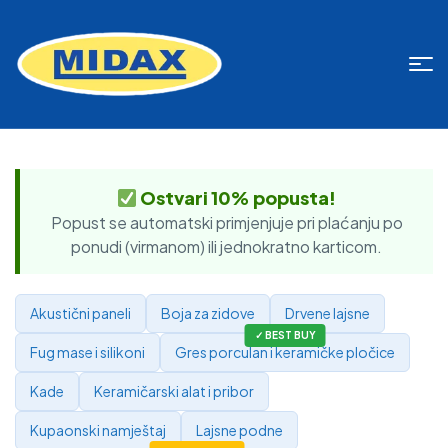
Ostvari 10% popusta!
Popust se automatski primjenjuje pri plaćanju po
ponudi (virmanom) ili jednokratno karticom.
Akustični paneli
Boja za zidove
Drvene lajsne
Fug mase i silikoni
Gres porculan i keramičke pločice
Kade
Keramičarski alat i pribor
Kupaonski namještaj
Lajsne podne