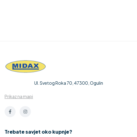
Ul. Svetog Roka 70, 47300, Ogulin
Prikaz na mapi
Trebate savjet oko kupnje?