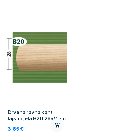
Drvena ravna kant
lajsna jela B20 28x8mm
3.85
€