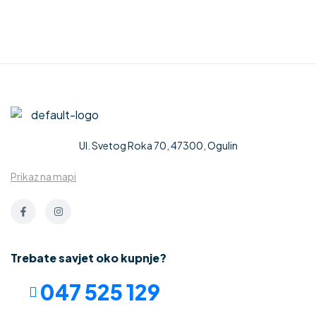
Ul. Svetog Roka 70, 47300, Ogulin
Prikaz na mapi
Trebate savjet oko kupnje?
047 525 129