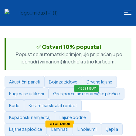
✅ Ostvari 10% popusta!
Popust se automatski primjenjuje pri plaćanju po
ponudi (virmanom) ili jednokratno karticom.
Akustični paneli
Boja za zidove
Drvene lajsne
Fug mase i silikoni
Gres porculan i keramičke pločice
Kade
Keramičarski alat i pribor
Kupaonski namještaj
Lajsne podne
Lajsne za pločice
Laminati
Linoleumi
Ljepila