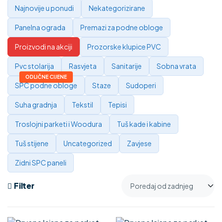
Najnovije u ponudi
Nekategorizirane
Panelna ograda
Premazi za podne obloge
Proizvodi na akciji
Prozorske klupice PVC
Pvc stolarija
Rasvjeta
Sanitarije
Sobna vrata
SPC podne obloge
Staze
Sudoperi
Suha gradnja
Tekstil
Tepisi
Troslojni parketi i Woodura
Tuš kade i kabine
Tuš stijene
Uncategorized
Zavjese
Zidni SPC paneli
Filter