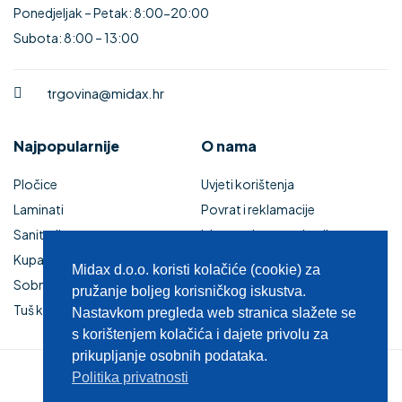
Ponedjeljak – Petak: 8:00-20:00
Subota: 8:00 – 13:00
trgovina@midax.hr
Najpopularnije
O nama
Pločice
Uvjeti korištenja
Laminati
Povrat i reklamacije
Sanitarije
Izjava o sigurnosti online
Kupaonski namještaj
plaćanja
Midax d.o.o. koristi kolačiće (cookie) za
Sobna vrata
Kupaonski namještaj
pružanje boljeg korisničkog iskustva.
Tuš kabine i kade
Zaštita privatnosti
Nastavkom pregleda web stranica slažete se
s korištenjem kolačića i dajete privolu za
prikupljanje osobnih podataka.
Politika privatnosti
© 2025 MIDAX d.o.o.