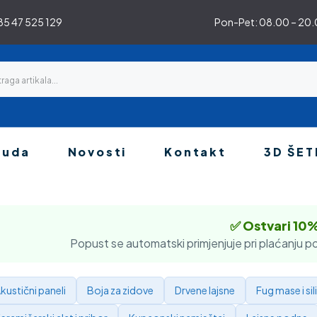
5 47 525 129
Pon-Pet: 08.00 – 20.0
nuda
Novosti
Kontakt
3D ŠET
✅ Ostvari 10
Popust se automatski primjenjuje pri plaćanju po
kustični paneli
Boja za zidove
Drvene lajsne
Fug mase i sil