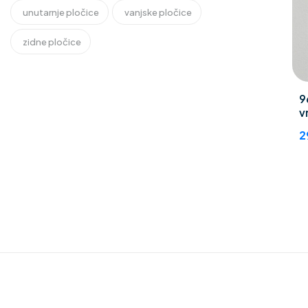
unutarnje pločice
vanjske pločice
zidne pločice
9
v
2