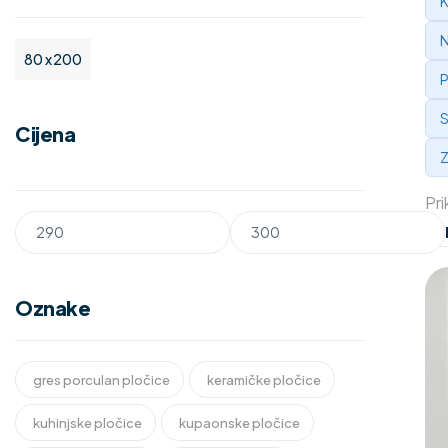
K
N
80 x 200
P
S
Cijena
Z
Pri
Oznake
gres porculan pločice
keramičke pločice
kuhinjske pločice
kupaonske pločice