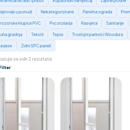
eramičarski alat i pribor
Kupaonski namještaj
Lajsne podne
ajnovije u ponudi
Nekategorizirane
Panelna ograda
Prem
rozorske klupice PVC
Pvc stolarija
Rasvjeta
Sanitarije
uha gradnja
Tekstil
Tepisi
Troslojni parketi i Woodura
avjese
Zidni SPC paneli
kazuje se svih 2 rezultata
Filter