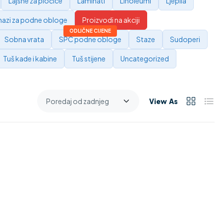
Lajsne za pločice
Laminati
Linoleumi
Ljepila
azi za podne obloge
Proizvodi na akciji
Sobna vrata
SPC podne obloge
Staze
Sudoperi
Tuš kade i kabine
Tuš stijene
Uncategorized
View As