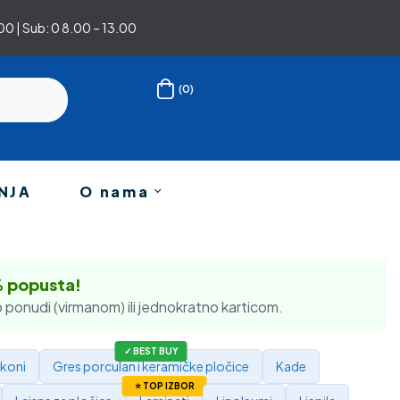
0 | Sub: 0 8.00 – 13.00
(0)
NJA
O nama
% popusta!
 ponudi (virmanom) ili jednokratno karticom.
ikoni
Gres porculan i keramičke pločice
Kade