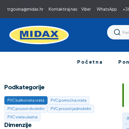
trgovina@midax.hr
Kontaktiraj nas:
Viber
WhatsApp
+38
Početna
Po
Podkategorije
PVC balkonska vrata
PVC pomoćna vrata
PVC prozori dvokrilni
PVC prozori jednokrilni
PVC vrata ulazna
A
Dimenzije