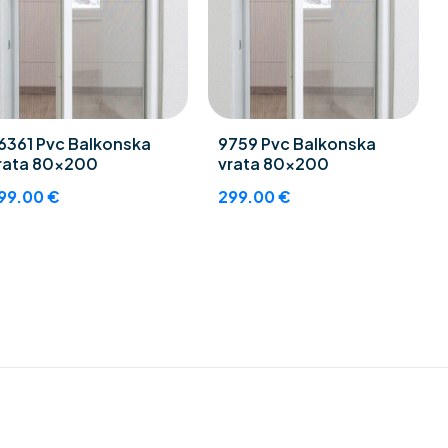
6361 Pvc Balkonska
9759 Pvc Balkonska
rata 80×200
vrata 80×200
99.00
€
299.00
€