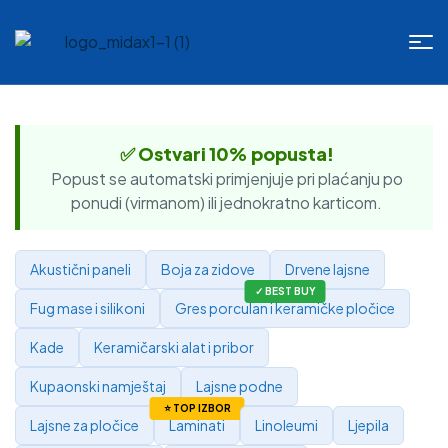
✅ Ostvari 10% popusta!
Popust se automatski primjenjuje pri plaćanju po
ponudi (virmanom) ili jednokratno karticom.
Akustični paneli
Boja za zidove
Drvene lajsne
Fug mase i silikoni
Gres porculan i keramičke pločice
Kade
Keramičarski alat i pribor
Kupaonski namještaj
Lajsne podne
Lajsne za pločice
Laminati
Linoleumi
Ljepila