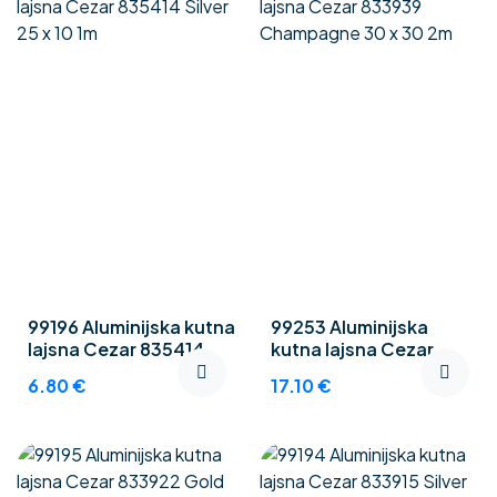
99196 Aluminijska kutna
99253 Aluminijska
lajsna Cezar 835414
kutna lajsna Cezar
Silver 25 x 10 1m
833939 Champagne 30
6.80
€
17.10
€
x 30 2m