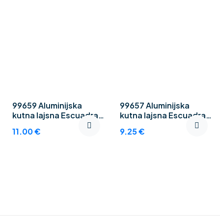
99659 Aluminijska
99657 Aluminijska
kutna lajsna Escuadra
kutna lajsna Escuadra
25 mm
15 mm
11.00
€
9.25
€