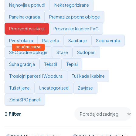
Najnovije u ponudi
Nekategorizirane
Panelna ograda
Premazi za podne obloge
Proizvodi na akciji
Prozorske klupice PVC
Pvc stolarija
Rasvjeta
Sanitarije
Sobna vrata
SPC podne obloge
Staze
Sudoperi
Suha gradnja
Tekstil
Tepisi
Troslojni parketi i Woodura
Tuš kade i kabine
Tuš stijene
Uncategorized
Zavjese
Zidni SPC paneli
Filter