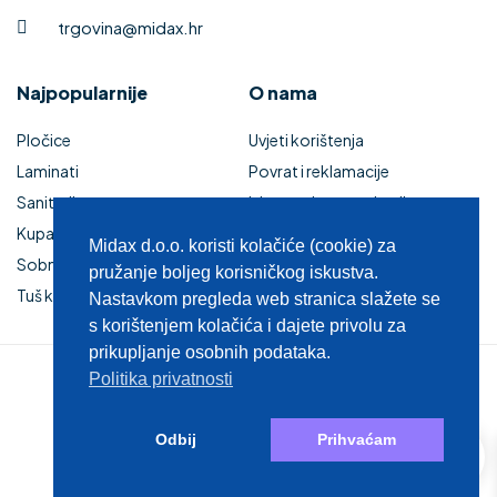
trgovina@midax.hr
Najpopularnije
O nama
Pločice
Uvjeti korištenja
Laminati
Povrat i reklamacije
Sanitarije
Izjava o sigurnosti online
Kupaonski namještaj
plaćanja
Midax d.o.o. koristi kolačiće (cookie) za
Sobna vrata
Kupaonski namještaj
pružanje boljeg korisničkog iskustva.
Tuš kabine i kade
Zaštita privatnosti
Nastavkom pregleda web stranica slažete se
s korištenjem kolačića i dajete privolu za
prikupljanje osobnih podataka.
Politika privatnosti
© 2025 MIDAX d.o.o.
0
Odbij
Prihvaćam