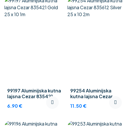
99197 Aluminijska kutna
99254 Aluminijska
lajsna Cezar 835421
kutna lajsna Cezar
Gold 25 x 10 1m
835612 Silver 25 x 10 2m
6.90
€
11.50
€