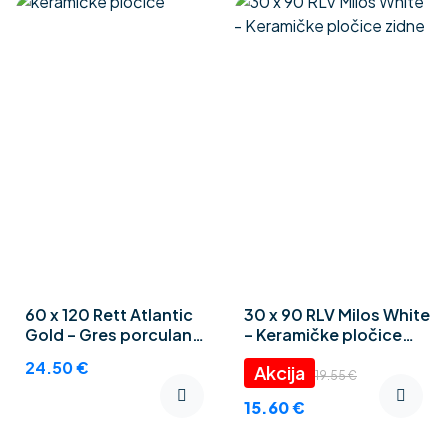
60 x 120 Rett Atlantic
30 x 90 RLV Milos White
Gold – Gres porculan
– Keramičke pločice
pločice
zidne
24.50
€
19.55
€
15.60
€