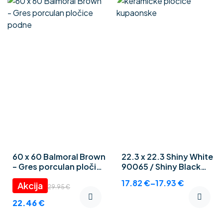
60 x 60 Balmoral Brown
22.3 x 22.3 Shiny White
– Gres porculan pločice
90065 / Shiny Black
podne
90066 – Keramičke
17.82
€
–
17.93
€
kupaonske pločice
29.95
€
22.46
€