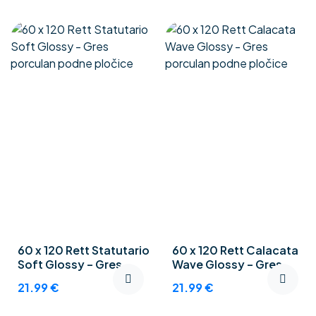
60 x 120 Rett Statutario
60 x 120 Rett Calacata
Soft Glossy – Gres
Wave Glossy – Gres
porculan podne
porculan podne
21.99
€
21.99
€
pločice
pločice