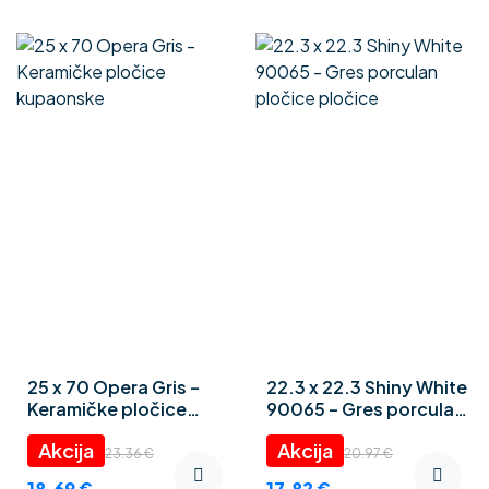
25 x 70 Opera Gris –
22.3 x 22.3 Shiny White
Keramičke pločice
90065 – Gres porculan
kupaonske
pločice pločice
23.36
€
20.97
€
18.69
€
17.82
€