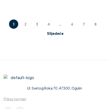
1
2
3
4
…
6
7
8
Slijedeće
Ul. Svetog Roka 70, 47300, Ogulin
Prikaz na mapi