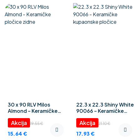
30 x 90 RLV Milos
22.3 x 22.3 Shiny White
Almond – Keramičke
90066 – Keramičke
pločice zidne
kupaonske pločice
19.55
€
21.10
€
15.64
€
17.93
€