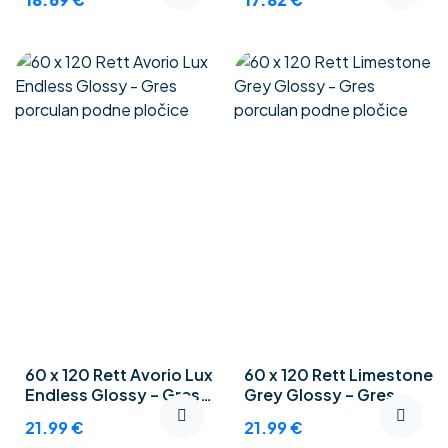
60 x 120 Rett Avorio Lux
60 x 120 Rett Limestone
Endless Glossy – Gres
Grey Glossy – Gres
porculan podne
porculan podne
21.99
€
21.99
€
pločice
pločice