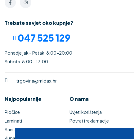
Trebate savjet oko kupnje?
047 525 129
Ponedjeljak – Petak: 8:00-20:00
Subota: 8:00 – 13:00
trgovina@midax.hr
Najpopularnije
O nama
Pločice
Uvjeti korištenja
Laminati
Povrat i reklamacije
Sanitarije
Izjava o sigurnosti online
Kupaonski namještaj
plaćanja