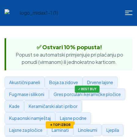
✅ Ostvari 10% popusta!
Popust se automatski primjenjuje pri plaćanju po
ponudi (virmanom) ili jednokratno karticom.
Akustični paneli
Boja za zidove
Drvene lajsne
Fug mase i silikoni
Gres porculan i keramičke pločice
Kade
Keramičarski alat i pribor
Kupaonski namještaj
Lajsne podne
Lajsne za pločice
Laminati
Linoleumi
Ljepila