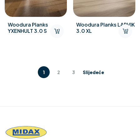
Woodura Planks
Woodura Planks LARVIK
YXENHULT 3.0 S
3.0 XL
1
2
3
Slijedeće