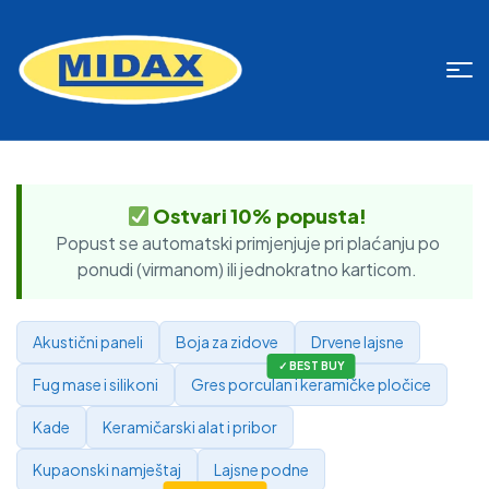
Ostvari 10% popusta!
Popust se automatski primjenjuje pri plaćanju po
ponudi (virmanom) ili jednokratno karticom.
Akustični paneli
Boja za zidove
Drvene lajsne
Fug mase i silikoni
Gres porculan i keramičke pločice
Kade
Keramičarski alat i pribor
Kupaonski namještaj
Lajsne podne