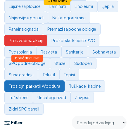
Lajsne za pločice
Laminati
Linoleumi
Ljepila
Najnovije u ponudi
Nekategorizirane
Panelna ograda
Premazi za podne obloge
Proizvodi na akciji
Prozorske klupice PVC
Pvc stolarija
Rasvjeta
Sanitarije
Sobna vrata
SPC podne obloge
Staze
Sudoperi
Suha gradnja
Tekstil
Tepisi
Troslojni parketi i Woodura
Tuš kade i kabine
Tuš stijene
Uncategorized
Zavjese
Zidni SPC paneli
Filter