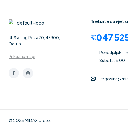
Trebate savjet 
047 525
Ul. Svetog Roka 70, 47300,
Ogulin
Ponedjeljak – 
Prikaz na mapi
Subota: 8:00 –
trgovina@mid
© 2025 MIDAX d.o.o.