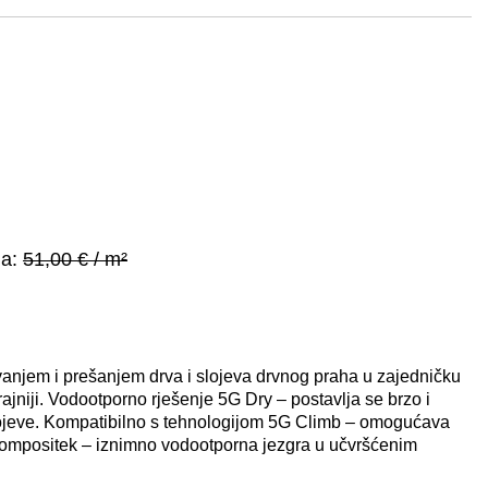
na:
51,00 € / m²
vanjem i prešanjem drva i slojeva drvnog praha u zajedničku
i trajniji. Vodootporno rješenje 5G Dry – postavlja se brzo i
pojeve. Kompatibilno s tehnologijom 5G Climb – omogućava
Compositek – iznimno vodootporna jezgra u učvršćenim