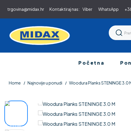
trgovina@midax.hr
Kontaktiraj nas:
Viber
WhatsApp
+38
Početna
Po
Home
Najnovije u ponudi
Woodura Planks STENINGE 3.0 