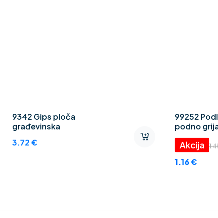
9342 Gips ploča
99252 Podl
građevinska
podno grija
Thermo CE
3.72
€
1.
1.16
€