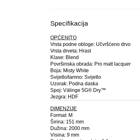
Specifikacija
OPĆENITO
Vrsta podne obloge: Učvršćeno drvo
Vrsta drveta: Hrast
Klase: Blend
Površinska obrada: Pro matt lacquer
Boja: Misty White
Svijetlo/tamno: Svijetlo
Uzorak: Podna daska
Spoj: Välinge 5G® Dry™
Jezgra: HDF
DIMENZIJE
Format: M
Širina: 151 mm
Dužina: 2000 mm
Visina: 9 mm