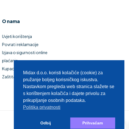
O nama
Uvjeti korištenja
Povrat i reklamacije
Izjava o sigurnosti online
plaćanja
Kupaonski namještaj
Midax d.o.o. koristi kolačiće (cookie) za
Zaštita privatnosti
pružanje boljeg korisničkog iskustva.
Nastavkom pregleda web stranica slažete se
s korištenjem kolačića i dajete privolu za
prikupljanje osobnih podataka.
Politika privatnosti
0
Odbij
Prihvaćam