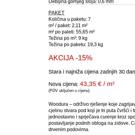
Debljina gornjeg sloja: 0,6 mm
PAKET
Količina u paketu: 7
m² / paket: 2,11 m²
m² po paleti: 55,65 m²
Težina po m²: 9 kg
Težina po paketu: 19,3 kg
AKCIJA -15%
Stara i najniža cijena zadnjih 30 da
43,35 € / m²
Nova cijena:
(PDV uključen u cijenu)
Woodura – održivo rješenje koje zagrija
cjelinu stvara pod koji je tri puta čvršći 
jednostavno i sprječava curenje kroz s
postavljanje podnih obloga na zidove. 
drvenim podovima.