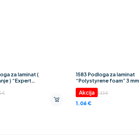
oga za laminat (
1583 Podloga za laminat
nje ) “Expert
“Polystyrene foam” 3 mm
ZAR” 2 mm
45
€
1.33
€
1.06
€