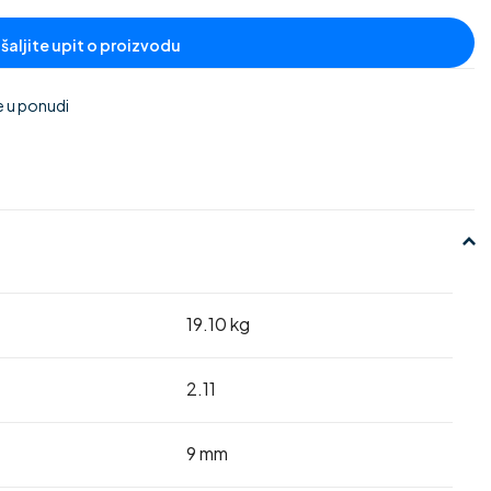
e u ponudi
19.10 kg
2.11
9 mm