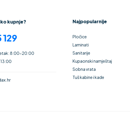
Najpopularnije
oko kupnje?
 129
Pločice
Laminati
Sanitarije
Petak: 8:00-20:00
Kupaonski namještaj
 13:00
Sobna vrata
Tuš kabine i kade
ax.hr