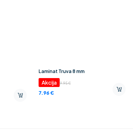
Laminat Truva 8 mm
9.95
€
7.96
€