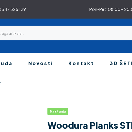
5 47 525 129
Pon-Pet: 08.00 – 20.0
nuda
Novosti
Kontakt
3D ŠET
M
Na stanju
Woodura Planks ST