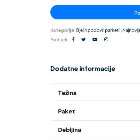
Kategorije:
Bjelin podovi i parketi
,
Najnovij
Podijeli:
Dodatne informacije
Težina
Paket
Debljina