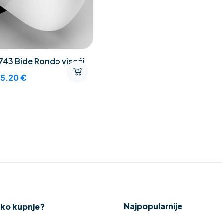
743 Bide Rondo viseći
15.20
€
Najpopularnije
oko kupnje?