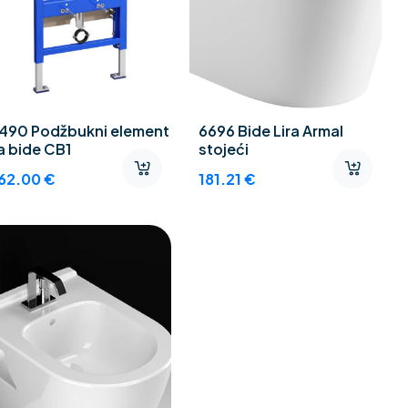
490 Podžbukni element
6696 Bide Lira Armal
a bide CB1
stojeći
62.00
€
181.21
€