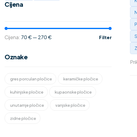
K
Cijena
N
P
S
Cijena:
70 €
—
270 €
Filter
Z
Oznake
Pri
gres porculan pločice
keramičke pločice
kuhinjske pločice
kupaonske pločice
unutarnje pločice
vanjske pločice
zidne pločice