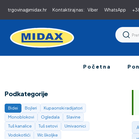
trgovina@midax.hr
Kontaktiraj nas:
Viber
WhatsApp
+38
Početna
Po
Podkategorije
Bidei
Bojleri
Kupaonski radijatori
Monoblokovi
Ogledala
Slavine
Tuš kanalice
Tuš setovi
Umivaonici
A
Vodokotlići
Wc školjke