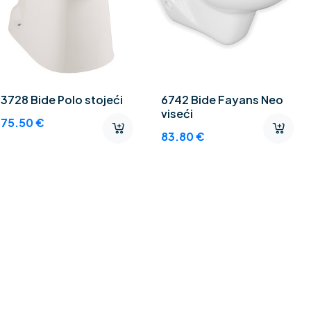
3728 Bide Polo stojeći
6742 Bide Fayans Neo
viseći
75.50
€
83.80
€