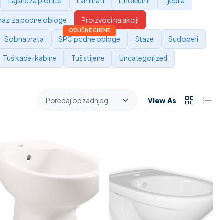
Lajsne za pločice
Laminati
Linoleumi
Ljepila
azi za podne obloge
Proizvodi na akciji
Sobna vrata
SPC podne obloge
Staze
Sudoperi
Tuš kade i kabine
Tuš stijene
Uncategorized
View As