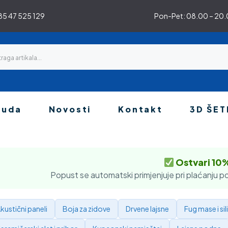
5 47 525 129
Pon-Pet: 08.00 – 20.0
nuda
Novosti
Kontakt
3D ŠET
Ostvari 10
Popust se automatski primjenjuje pri plaćanju po
kustični paneli
Boja za zidove
Drvene lajsne
Fug mase i sil