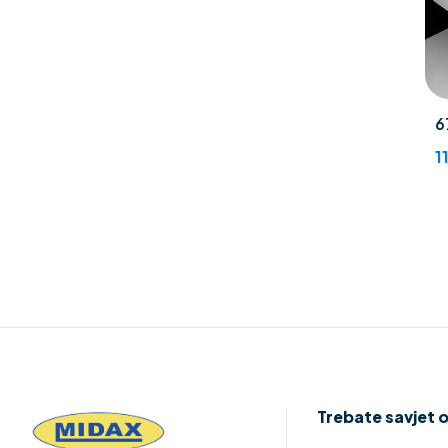
6
1
Trebate savjet 