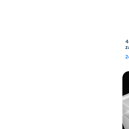
4
z
2