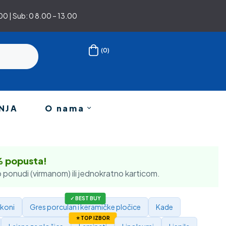
0 | Sub: 0 8.00 – 13.00
(0)
NJA
O nama
% popusta!
 ponudi (virmanom) ili jednokratno karticom.
ikoni
Gres porculan i keramičke pločice
Kade