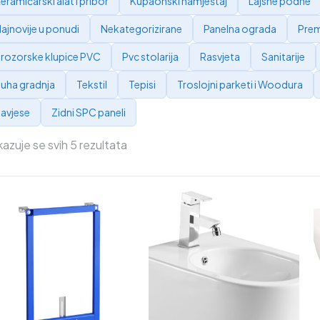
eramičarski alat i pribor
Kupaonski namještaj
Lajsne podne
ajnovije u ponudi
Nekategorizirane
Panelna ograda
Prem
rozorske klupice PVC
Pvc stolarija
Rasvjeta
Sanitarije
uha gradnja
Tekstil
Tepisi
Troslojni parketi i Woodura
avjese
Zidni SPC paneli
kazuje se svih 5 rezultata