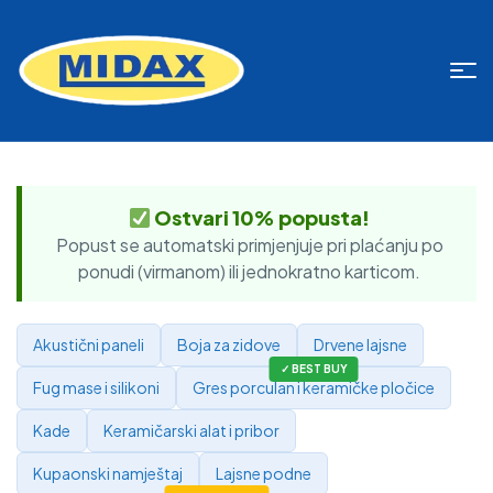
Ostvari 10% popusta!
Popust se automatski primjenjuje pri plaćanju po
ponudi (virmanom) ili jednokratno karticom.
Akustični paneli
Boja za zidove
Drvene lajsne
Fug mase i silikoni
Gres porculan i keramičke pločice
Kade
Keramičarski alat i pribor
Kupaonski namještaj
Lajsne podne