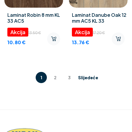
Laminat Robin 8 mm KL
Laminat Danube Oak 12
33 AC5
mm AC5 KL 33
13.50
€
17.20
€
10.80
€
13.76
€
1
2
3
Slijedeće