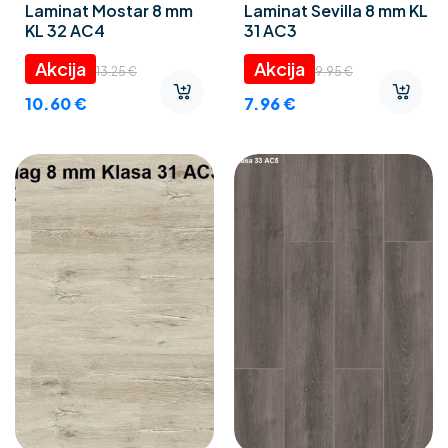
Laminat Mostar 8 mm
Laminat Sevilla 8 mm KL
KL 32 AC4
31 AC3
13.25
€
9.95
€
10.60
€
7.96
€