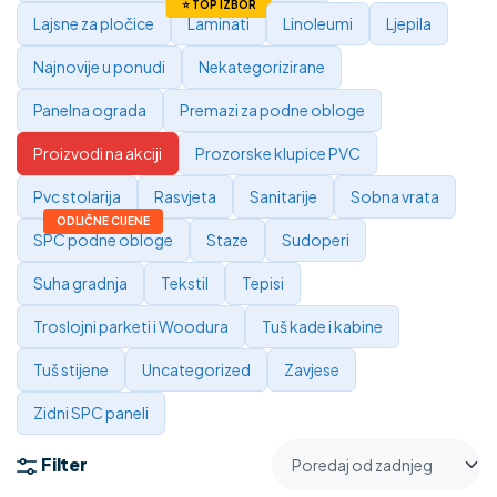
Lajsne za pločice
Laminati
Linoleumi
Ljepila
Najnovije u ponudi
Nekategorizirane
Panelna ograda
Premazi za podne obloge
Proizvodi na akciji
Prozorske klupice PVC
Pvc stolarija
Rasvjeta
Sanitarije
Sobna vrata
SPC podne obloge
Staze
Sudoperi
Suha gradnja
Tekstil
Tepisi
Troslojni parketi i Woodura
Tuš kade i kabine
Tuš stijene
Uncategorized
Zavjese
Zidni SPC paneli
Filter