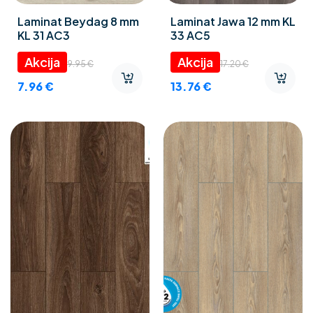
Laminat Beydag 8 mm
Laminat Jawa 12 mm KL
KL 31 AC3
33 AC5
9.95
€
17.20
€
7.96
€
13.76
€