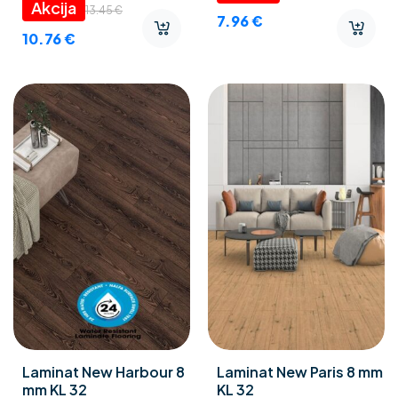
13.45
€
7.96
€
10.76
€
Laminat New Harbour 8
Laminat New Paris 8 mm
mm KL 32
KL 32