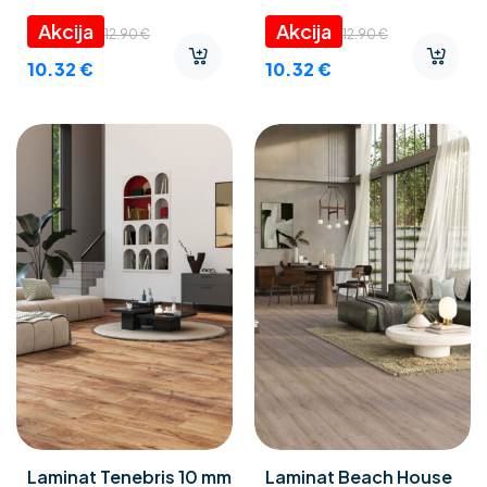
12.90
€
12.90
€
10.32
€
10.32
€
Laminat Tenebris 10 mm
Laminat Beach House