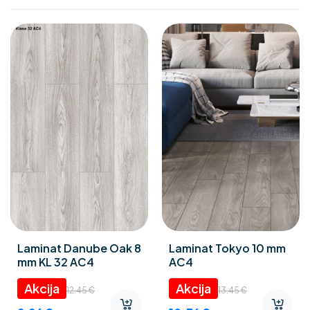
Laminat Danube Oak 8
Laminat Tokyo 10 mm
mm KL 32 AC4
AC4
12.45
€
13.45
€