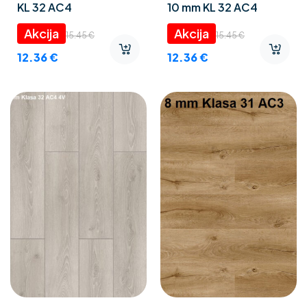
KL 32 AC4
10 mm KL 32 AC4
15.45
€
15.45
€
12.36
€
12.36
€