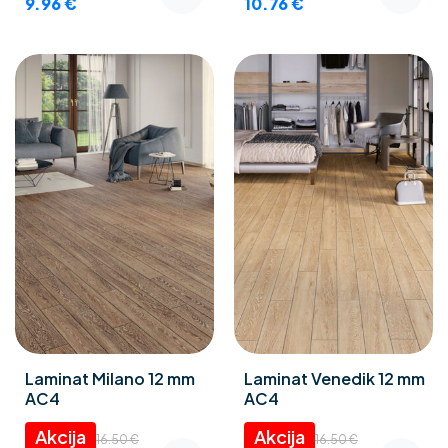
9.96
€
10.76
€
Laminat Milano 12 mm
Laminat Venedik 12 mm
AC4
AC4
16.50
€
16.50
€