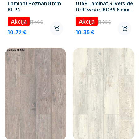
Laminat Poznan 8 mm
0169 Laminat Silverside
KL 32
Driftwood K039 8 mm
KL32
13.40
€
13.80
€
10.72
€
10.35
€