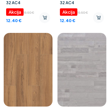
32 AC4
32 AC4
15.50
€
15.50
€
12.40
€
12.40
€