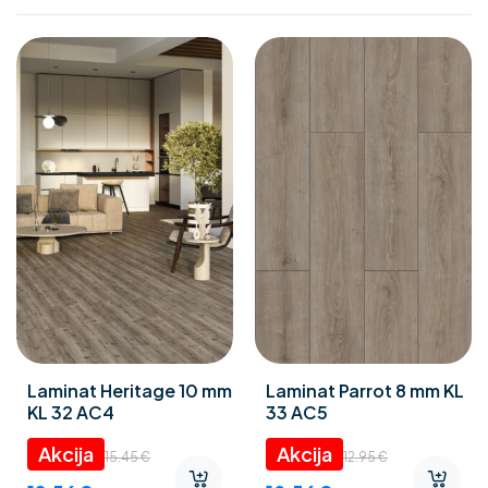
Laminat Heritage 10 mm
Laminat Parrot 8 mm KL
KL 32 AC4
33 AC5
15.45
€
12.95
€