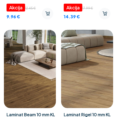
12.45
€
17.99
€
9.96
€
14.39
€
Laminat Beam 10 mm KL
Laminat Rigel 10 mm KL