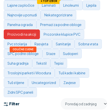
Lajsne za pločice
Laminati
Linoleumi
Ljepila
Najnovije u ponudi
Nekategorizirane
Panelna ograda
Premazi za podne obloge
Proizvodi na akciji
Prozorske klupice PVC
Pvc stolarija
Rasvjeta
Sanitarije
Sobna vrata
SPC podne obloge
Staze
Sudoperi
Suha gradnja
Tekstil
Tepisi
Troslojni parketi i Woodura
Tuš kade i kabine
Tuš stijene
Uncategorized
Zavjese
Zidni SPC paneli
Filter