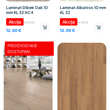
Laminat Dibek Oak 10
Laminat Albatros 10 mm
mm KL 32 AC4
KL 32
15.00
€
15.00
€
12.00
€
12.00
€
PROIZVOD NIJE
DOSTUPAN.