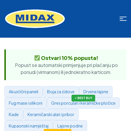
Ostvari 10% popusta!
Popust se automatski primjenjuje pri plaćanju po
ponudi (virmanom) ili jednokratno karticom.
Akustični paneli
Boja za zidove
Drvene lajsne
Fug mase i silikoni
Gres porculan i keramičke pločice
Kade
Keramičarski alat i pribor
Kupaonski namještaj
Lajsne podne