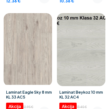
12.36
€
10.36
€
Laminat Eagle Sky 8 mm
Laminat Beykoz 10 mm
KL 33 AC5
KL 32 AC4
12.95
€
13.45
€