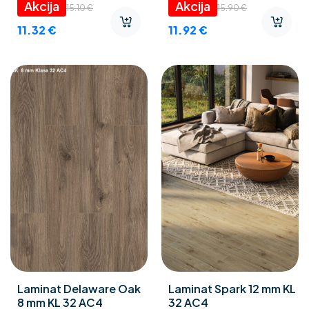
15.10
€
15.90
€
11.32
€
11.92
€
Laminat Delaware Oak
Laminat Spark 12 mm KL
8 mm KL 32 AC4
32 AC4