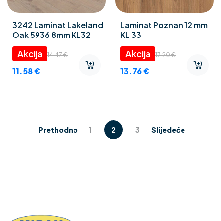
3242 Laminat Lakeland
Laminat Poznan 12 mm
Oak 5936 8mm KL32
KL 33
14.47
€
17.20
€
11.58
€
13.76
€
Prethodno
1
2
3
Slijedeće