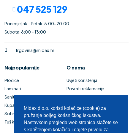
047 525 129
Ponedjeljak – Petak: 8:00-20:00
Subota: 8:00 – 13:00
trgovina@midax.hr
Najpopularnije
O nama
Pločice
Uvjeti korištenja
Laminati
Povrat i reklamacije
Sanitarije
Izjava o sigurnosti online
Kupaonski namještaj
plaćanja
Midax d.o.o. koristi kolačiće (cookie) za
Sobna vrata
Kupaonski namještaj
pružanje boljeg korisničkog iskustva.
Tuš kabine i kade
Zaštita privatnosti
Nastavkom pregleda web stranica slažete se
s korištenjem kolačića i dajete privolu za