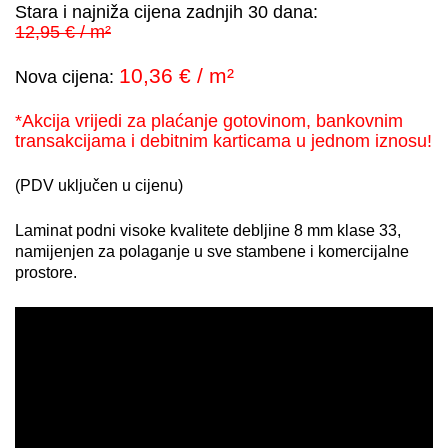
Stara i najniža cijena zadnjih 30 dana:
12,95 € / m²
10,36 € / m²
Nova cijena:
*Akcija vrijedi za plaćanje gotovinom, bankovnim
transakcijama i debitnim karticama u jednom iznosu!
(PDV uključen u cijenu)
Laminat podni visoke kvalitete debljine 8 mm klase 33,
namijenjen za polaganje u sve stambene i komercijalne
prostore.