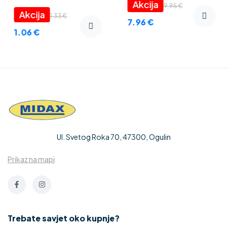
foam” 3 mm
9.95
€
1.33
€
7.96
€
1.06
€
Ul. Svetog Roka 70, 47300, Ogulin
Prikaz na mapi
Trebate savjet oko kupnje?