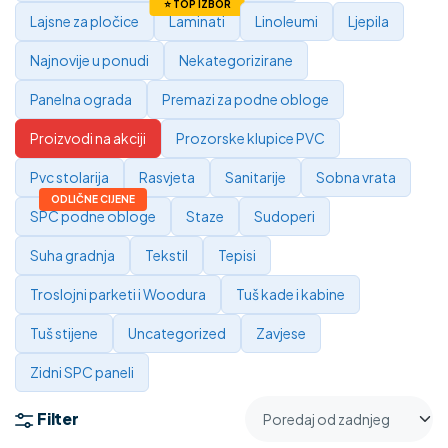
Lajsne za pločice
Laminati
Linoleumi
Ljepila
Najnovije u ponudi
Nekategorizirane
Panelna ograda
Premazi za podne obloge
Proizvodi na akciji
Prozorske klupice PVC
Pvc stolarija
Rasvjeta
Sanitarije
Sobna vrata
SPC podne obloge
Staze
Sudoperi
Suha gradnja
Tekstil
Tepisi
Troslojni parketi i Woodura
Tuš kade i kabine
Tuš stijene
Uncategorized
Zavjese
Zidni SPC paneli
Filter