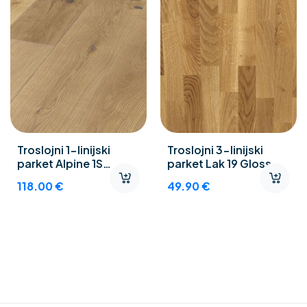
Troslojni 1-linijski
Troslojni 3-linijski
parket Alpine 1S
parket Lak 19 Gloss
Elegance
Natur-Objekt
118.00
€
49.90
€