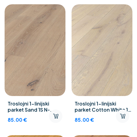
Troslojni 1-linijski
Troslojni 1-linijski
parket Sand 1S N-
parket Cotton White 1S
Objekt
N-Objekt
85.00
€
85.00
€