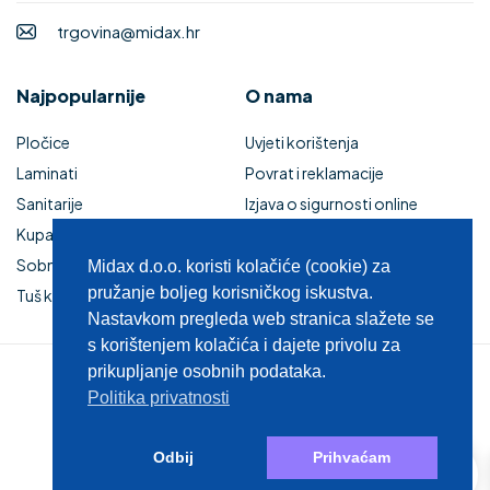
trgovina@midax.hr
Najpopularnije
O nama
Pločice
Uvjeti korištenja
Laminati
Povrat i reklamacije
Sanitarije
Izjava o sigurnosti online
Kupaonski namještaj
plaćanja
Sobna vrata
Kupaonski namještaj
Midax d.o.o. koristi kolačiće (cookie) za
pružanje boljeg korisničkog iskustva.
Tuš kabine i kade
Zaštita privatnosti
Nastavkom pregleda web stranica slažete se
s korištenjem kolačića i dajete privolu za
prikupljanje osobnih podataka.
© 2025 MIDAX d.o.o.
Politika privatnosti
0
Odbij
Prihvaćam