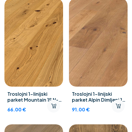
Troslojni 1-linijski
Troslojni 1-linijski
parket Mountain 1S N-
parket Alpin Dimljeni 1S
Objekt
N-Objekt
66.00
€
91.00
€