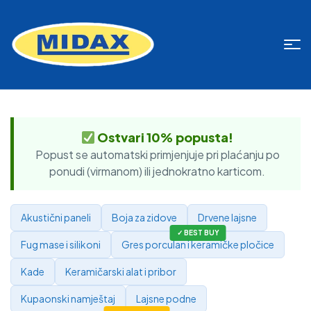
Ostvari 10% popusta!
Popust se automatski primjenjuje pri plaćanju po
ponudi (virmanom) ili jednokratno karticom.
Akustični paneli
Boja za zidove
Drvene lajsne
Fug mase i silikoni
Gres porculan i keramičke pločice
Kade
Keramičarski alat i pribor
Kupaonski namještaj
Lajsne podne