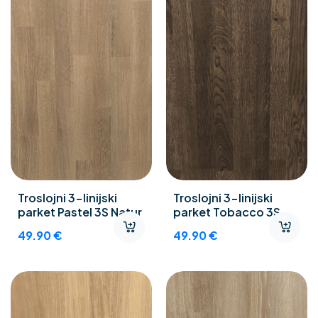
Troslojni 3-linijski
Troslojni 3-linijski
parket Pastel 3S Natur
parket Tobacco 3S
Natur-Objekt
49.90
€
49.90
€