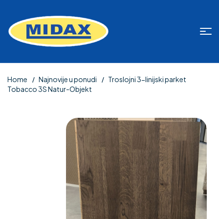
Home
Najnovije u ponudi
Troslojni 3-linijski parket
Tobacco 3S Natur-Objekt