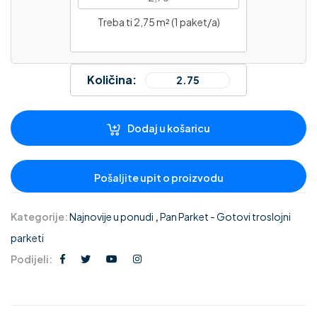
Treba ti 2,75 m² (1 paket/a)
Količina:
Dodaj u košaricu
Kategorije:
Najnovije u ponudi
,
Pan Parket - Gotovi troslojni
parketi
Podijeli: