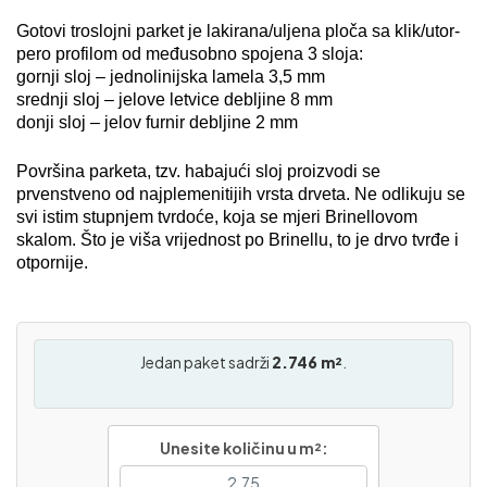
Gotovi troslojni parket je lakirana/uljena ploča sa klik/utor-
pero profilom od međusobno spojena 3 sloja:
gornji sloj – jednolinijska lamela 3,5 mm
srednji sloj – jelove letvice debljine 8 mm
donji sloj – jelov furnir debljine 2 mm
Površina parketa, tzv. habajući sloj proizvodi se
prvenstveno od najplemenitijih vrsta drveta. Ne odlikuju se
svi istim stupnjem tvrdoće, koja se mjeri Brinellovom
skalom. Što je viša vrijednost po Brinellu, to je drvo tvrđe i
otpornije.
Jedan paket sadrži
2.746 m²
.
Unesite količinu u m²: