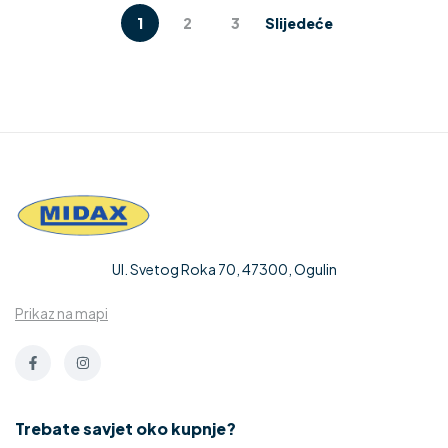
1
2
3
Slijedeće
Ul. Svetog Roka 70, 47300, Ogulin
Prikaz na mapi
Trebate savjet oko kupnje?