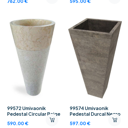
762.00
€
595.00
€
99572 Umivaonik
99574 Umivaonik
Pedestal Circular Beige
Pedestal Durcal Negro
590.00
€
597.00
€