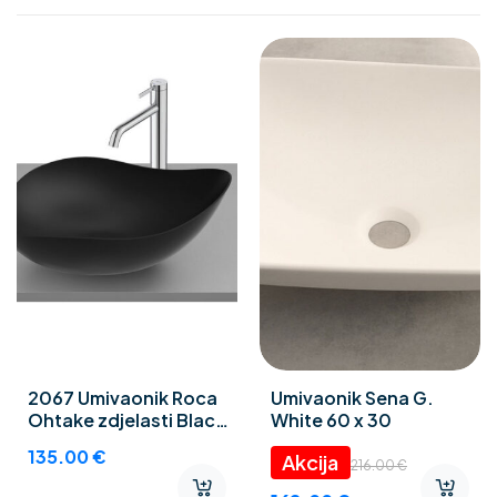
2067 Umivaonik Roca
Umivaonik Sena G.
Ohtake zdjelasti Black
White 60 x 30
Mat
135.00
€
216.00
€