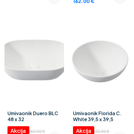
162.00
€
Umivaonik Duero BLC
Umivaonik Florida C.
48 x 32
White 39,5 x 39,5
160.00
€
132.00
€