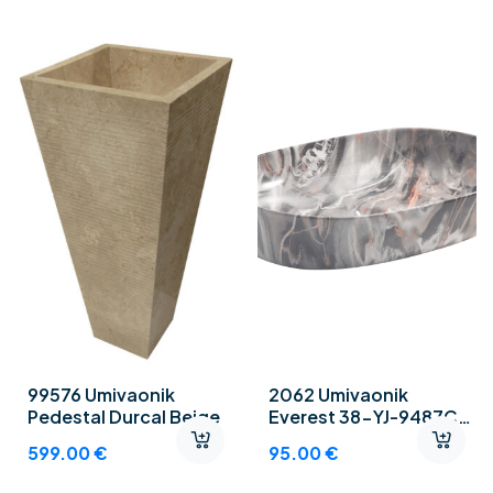
99576 Umivaonik
2062 Umivaonik
Pedestal Durcal Beige
Everest 38-YJ-9487C
P-328
599.00
€
95.00
€