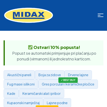
Ostvari 10% popusta!
Popust se automatski primjenjuje pri plaćanju po
ponudi (virmanom) ili jednokratno karticom.
Akustični paneli
Boja za zidove
Drvene lajsne
Fug mase i silikoni
Gres porculan i keramičke pločice
Kade
Keramičarski alat i pribor
Kupaonski namještaj
Lajsne podne