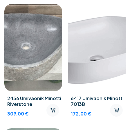
2456 Umivaonik Minotti
6417 Umivaonik Minotti
Riverstone
7013B
309.00
€
172.00
€