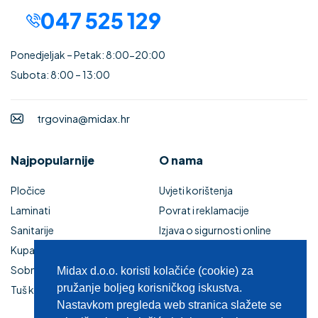
047 525 129
Ponedjeljak – Petak: 8:00-20:00
Subota: 8:00 – 13:00
trgovina@midax.hr
Najpopularnije
O nama
Pločice
Uvjeti korištenja
Laminati
Povrat i reklamacije
Sanitarije
Izjava o sigurnosti online
Kupaonski namještaj
plaćanja
Sobna vrata
Kupaonski namještaj
Midax d.o.o. koristi kolačiće (cookie) za
pružanje boljeg korisničkog iskustva.
Tuš kabine i kade
Zaštita privatnosti
Nastavkom pregleda web stranica slažete se