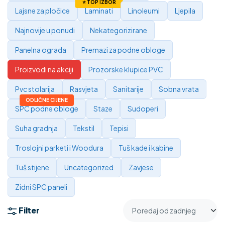
Lajsne za pločice
Laminati
Linoleumi
Ljepila
Najnovije u ponudi
Nekategorizirane
Panelna ograda
Premazi za podne obloge
Proizvodi na akciji
Prozorske klupice PVC
Pvc stolarija
Rasvjeta
Sanitarije
Sobna vrata
SPC podne obloge
Staze
Sudoperi
Suha gradnja
Tekstil
Tepisi
Troslojni parketi i Woodura
Tuš kade i kabine
Tuš stijene
Uncategorized
Zavjese
Zidni SPC paneli
Filter