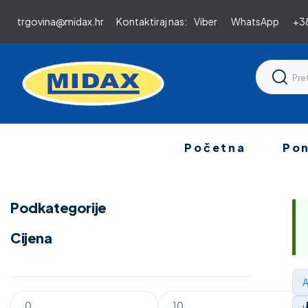
trgovina@midax.hr
Kontaktiraj nas:
Viber
WhatsApp
+38
Početna
Po
Podkategorije
Cijena
A