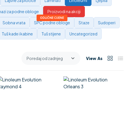
Lajsne za pločice
Laminati
Linoleumi
Ljepila
azi za podne obloge
Proizvodi na akciji
Sobna vrata
SPC podne obloge
Staze
Sudoperi
Tuš kade i kabine
Tuš stijene
Uncategorized
View As