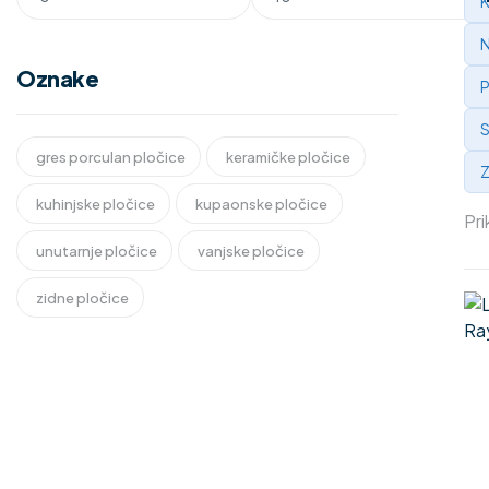
K
N
Oznake
P
S
gres porculan pločice
keramičke pločice
Z
kuhinjske pločice
kupaonske pločice
Pri
unutarnje pločice
vanjske pločice
zidne pločice