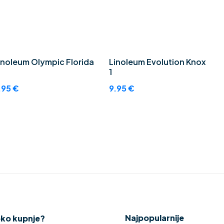
inoleum Olympic Florida
Linoleum Evolution Knox
1
.95
€
9.95
€
Najpopularnije
oko kupnje?