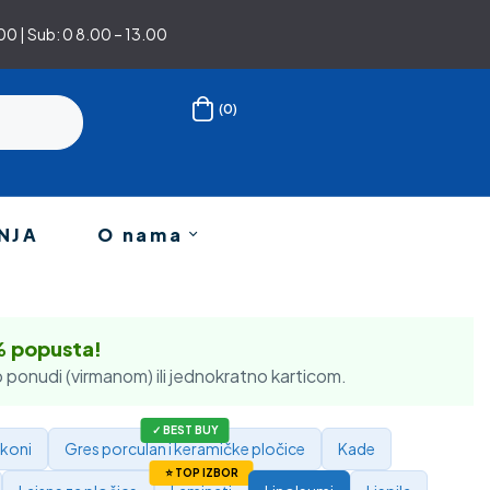
0 | Sub: 0 8.00 – 13.00
(0)
NJA
O nama
% popusta!
 ponudi (virmanom) ili jednokratno karticom.
ikoni
Gres porculan i keramičke pločice
Kade