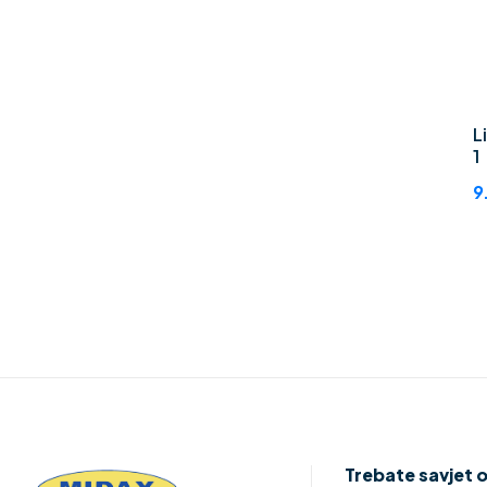
L
1
9
Trebate savjet 