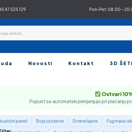
5 47 525 129
Pon-Pet: 08.00 – 20.0
nuda
Novosti
Kontakt
3D ŠET
Ostvari 10
Popust se automatski primjenjuje pri plaćanju po
kustični paneli
Boja za zidove
Drvene lajsne
Fug mase i sil
Filter