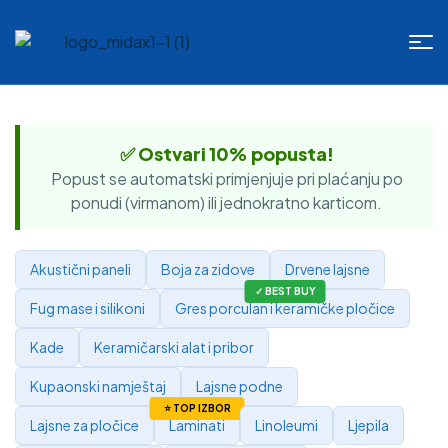
✅ Ostvari 10% popusta!
Popust se automatski primjenjuje pri plaćanju po
ponudi (virmanom) ili jednokratno karticom.
Akustični paneli
Boja za zidove
Drvene lajsne
Fug mase i silikoni
Gres porculan i keramičke pločice
Kade
Keramičarski alat i pribor
Kupaonski namještaj
Lajsne podne
Lajsne za pločice
Laminati
Linoleumi
Ljepila