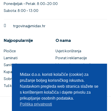
Ponedjeljak – Petak: 8:00-20:00
Subota: 8:00 – 13:00
trgovina@midax.hr
Najpopularnije
O nama
Pločice
Uvjeti korištenja
Laminati
Povrat i reklamacije
Sanitarije
Izjava o sigurnosti online
Kupaonski namještaj
plaćanja
Midax d.o.o. koristi kolačiće (cookie) za
Sobna vrata
Kupaonski namještaj
pružanje boljeg korisničkog iskustva.
Tuš kabine i kade
Zaštita privatnosti
Nastavkom pregleda web stranica slažete se
s korištenjem kolačića i dajete privolu za
prikupljanje osobnih podataka.
Politika privatnosti
© 2025 MIDAX d.o.o.