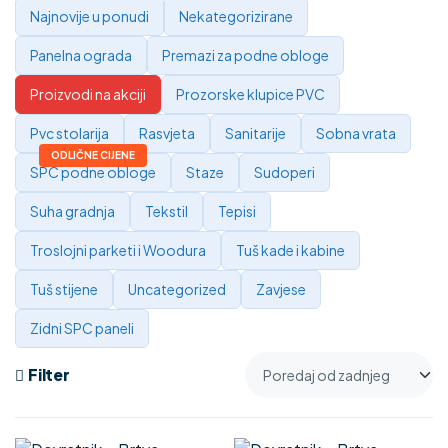
Najnovije u ponudi
Nekategorizirane
Panelna ograda
Premazi za podne obloge
Proizvodi na akciji
Prozorske klupice PVC
Pvc stolarija
Rasvjeta
Sanitarije
Sobna vrata
SPC podne obloge
Staze
Sudoperi
Suha gradnja
Tekstil
Tepisi
Troslojni parketi i Woodura
Tuš kade i kabine
Tuš stijene
Uncategorized
Zavjese
Zidni SPC paneli
Filter