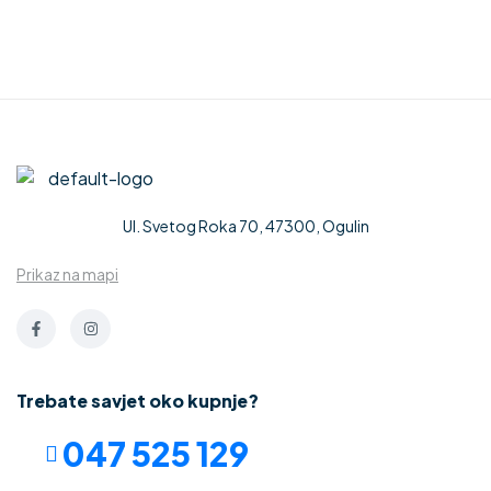
Ul. Svetog Roka 70, 47300, Ogulin
Prikaz na mapi
Trebate savjet oko kupnje?
047 525 129