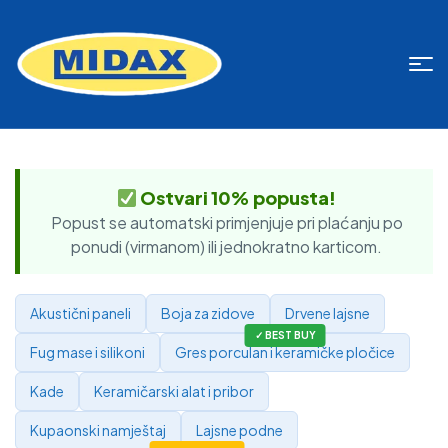
Ostvari 10% popusta!
Popust se automatski primjenjuje pri plaćanju po
ponudi (virmanom) ili jednokratno karticom.
Akustični paneli
Boja za zidove
Drvene lajsne
Fug mase i silikoni
Gres porculan i keramičke pločice
Kade
Keramičarski alat i pribor
Kupaonski namještaj
Lajsne podne