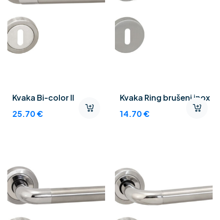
Kvaka Bi-color II
Kvaka Ring brušeni inox
25.70
€
14.70
€