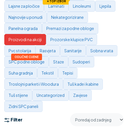
Lajsne za pločice
Laminati
Linoleumi
Ljepila
Najnovije u ponudi
Nekategorizirane
Panelna ograda
Premazi za podne obloge
Proizvodi na akciji
Prozorske klupice PVC
Pvc stolarija
Rasvjeta
Sanitarije
Sobna vrata
SPC podne obloge
Staze
Sudoperi
Suha gradnja
Tekstil
Tepisi
Troslojni parketi i Woodura
Tuš kade i kabine
Tuš stijene
Uncategorized
Zavjese
Zidni SPC paneli
Filter