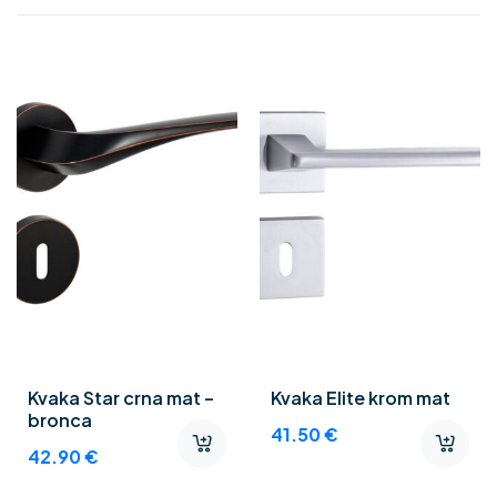
Kvaka Star crna mat –
Kvaka Elite krom mat
bronca
41.50
€
42.90
€