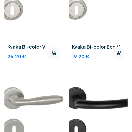
Kvaka Bi-color V
Kvaka Bi-color Eco V
26.20
€
19.20
€