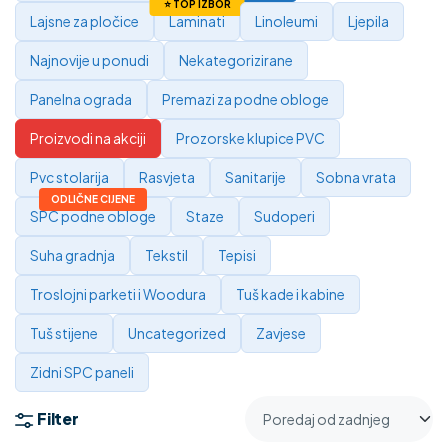
Lajsne za pločice
Laminati
Linoleumi
Ljepila
Najnovije u ponudi
Nekategorizirane
Panelna ograda
Premazi za podne obloge
Proizvodi na akciji
Prozorske klupice PVC
Pvc stolarija
Rasvjeta
Sanitarije
Sobna vrata
SPC podne obloge
Staze
Sudoperi
Suha gradnja
Tekstil
Tepisi
Troslojni parketi i Woodura
Tuš kade i kabine
Tuš stijene
Uncategorized
Zavjese
Zidni SPC paneli
Filter