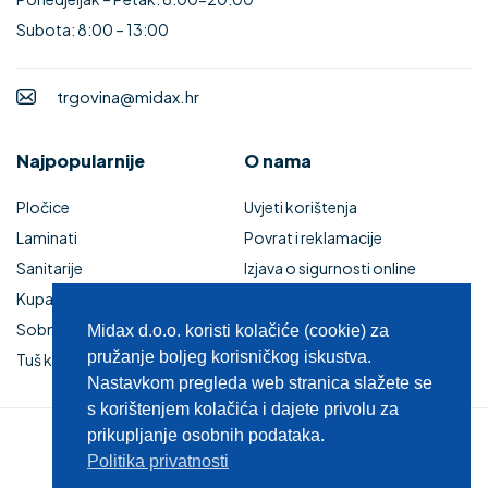
Subota: 8:00 – 13:00
trgovina@midax.hr
Najpopularnije
O nama
Pločice
Uvjeti korištenja
Laminati
Povrat i reklamacije
Sanitarije
Izjava o sigurnosti online
Kupaonski namještaj
plaćanja
Sobna vrata
Kupaonski namještaj
Midax d.o.o. koristi kolačiće (cookie) za
pružanje boljeg korisničkog iskustva.
Tuš kabine i kade
Zaštita privatnosti
Nastavkom pregleda web stranica slažete se
s korištenjem kolačića i dajete privolu za
prikupljanje osobnih podataka.
© 2025 MIDAX d.o.o.
Politika privatnosti