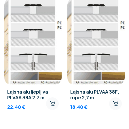
Lajsna alu ljepljiva
Lajsna alu PLVAA 38F,
PLVAA 38A 2,7 m
rupe 2,7 m
22.40
€
18.40
€