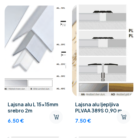
Lajsna alu L 15x15mm
Lajsna alu ljepljiva
srebro 2m
PLVAA 389S 0,90 m
6.50
€
7.50
€