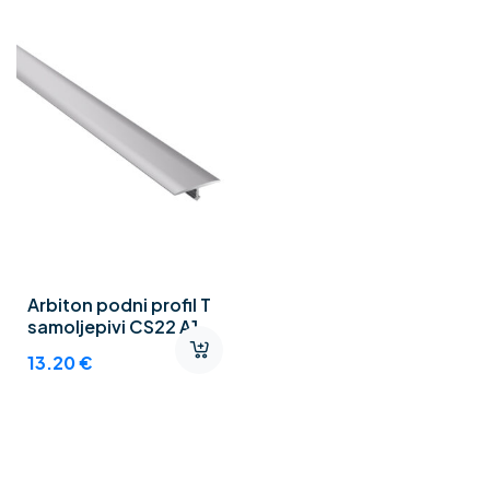
Arbiton podni profil T
samoljepivi CS22 A1
SILVER 1,86m
13.20
€