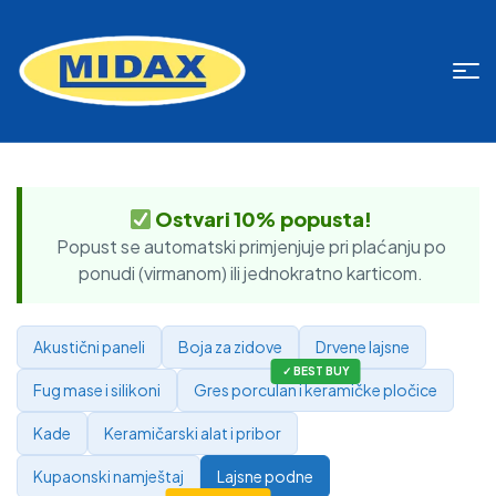
Ostvari 10% popusta!
Popust se automatski primjenjuje pri plaćanju po
ponudi (virmanom) ili jednokratno karticom.
Akustični paneli
Boja za zidove
Drvene lajsne
Fug mase i silikoni
Gres porculan i keramičke pločice
Kade
Keramičarski alat i pribor
Kupaonski namještaj
Lajsne podne