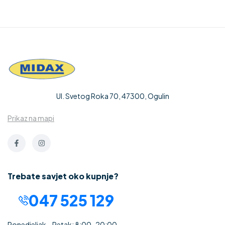
Ul. Svetog Roka 70, 47300, Ogulin
Prikaz na mapi
Trebate savjet oko kupnje?
047 525 129
Ponedjeljak – Petak: 8:00-20:00