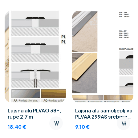
Lajsna alu PLVAO 38F,
Lajsna alu samoljepljiva
rupe 2,7 m
PLVAA 299AS srebrna
0,90 m
18.40
€
9.10
€